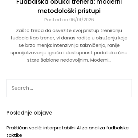
Fudbalska obuka trenera: moderni
metodološki pristupi
Posted on 06/01/2026
Zašto treba da osvežite svoj pristup treniranju
fudbala Kao trener, vi danas radite u okruženju koje
se brzo menja: intenzivnija takmičenja, ranije
specijalizovanje igrača i dostupnost podataka čine
stare šablone nedovoljnim. Moderni…
SEARCH
FOR:
Poslednje objave
Praktičan vodič: interpretabilni AI za analiza fudbalske
taktike