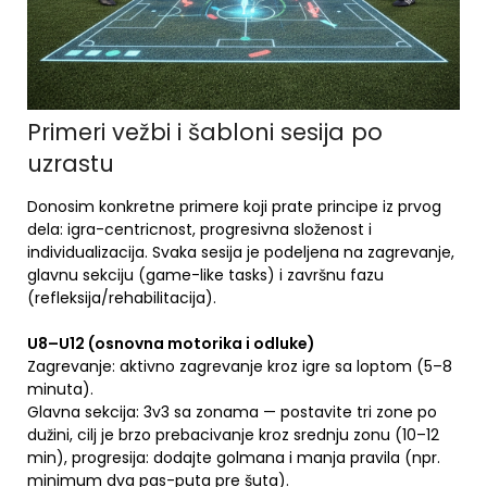
Primeri vežbi i šabloni sesija po
uzrastu
Donosim konkretne primere koji prate principe iz prvog
dela: igra-centricnost, progresivna složenost i
individualizacija. Svaka sesija je podeljena na zagrevanje,
glavnu sekciju (game-like tasks) i završnu fazu
(refleksija/rehabilitacija).
U8–U12 (osnovna motorika i odluke)
Zagrevanje: aktivno zagrevanje kroz igre sa loptom (5–8
minuta).
Glavna sekcija: 3v3 sa zonama — postavite tri zone po
dužini, cilj je brzo prebacivanje kroz srednju zonu (10–12
min), progresija: dodajte golmana i manja pravila (npr.
minimum dva pas-puta pre šuta).