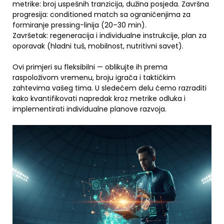
metrike: broj uspešnih tranzicija, dužina posjeda. Završna
progresija: conditioned match sa ograničenjima za
formiranje pressing-linija (20–30 min).
Završetak: regeneracija i individualne instrukcije, plan za
oporavak (hladni tuš, mobilnost, nutritivni savet).
Ovi primjeri su fleksibilni — oblikujte ih prema
raspoloživom vremenu, broju igrača i taktičkim
zahtevima vašeg tima. U sledećem delu ćemo razraditi
kako kvantifikovati napredak kroz metrike odluka i
implementirati individualne planove razvoja.