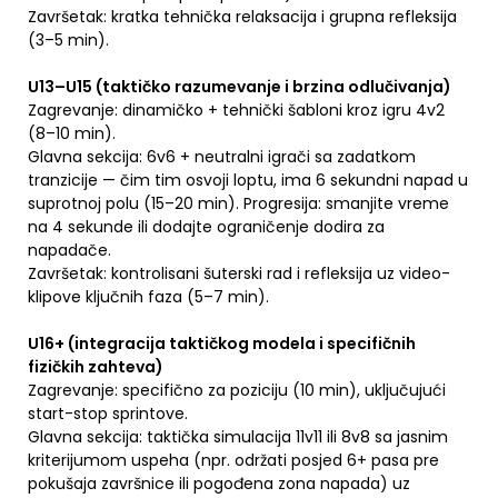
Završetak: kratka tehnička relaksacija i grupna refleksija
(3–5 min).
U13–U15 (taktičko razumevanje i brzina odlučivanja)
Zagrevanje: dinamičko + tehnički šabloni kroz igru 4v2
(8–10 min).
Glavna sekcija: 6v6 + neutralni igrači sa zadatkom
tranzicije — čim tim osvoji loptu, ima 6 sekundni napad u
suprotnoj polu (15–20 min). Progresija: smanjite vreme
na 4 sekunde ili dodajte ograničenje dodira za
napadače.
Završetak: kontrolisani šuterski rad i refleksija uz video-
klipove ključnih faza (5–7 min).
U16+ (integracija taktičkog modela i specifičnih
fizičkih zahteva)
Zagrevanje: specifično za poziciju (10 min), uključujući
start-stop sprintove.
Glavna sekcija: taktička simulacija 11v11 ili 8v8 sa jasnim
kriterijumom uspeha (npr. održati posjed 6+ pasa pre
pokušaja završnice ili pogođena zona napada) uz