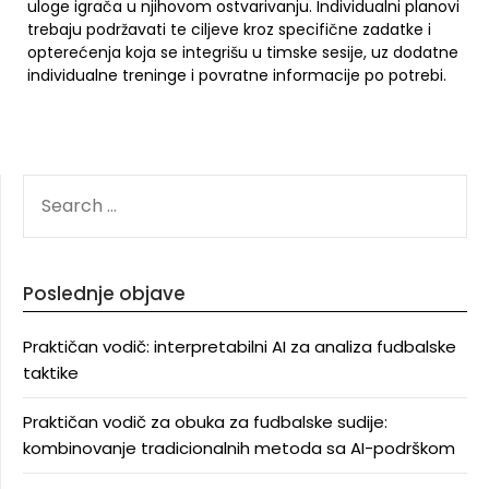
uloge igrača u njihovom ostvarivanju. Individualni planovi
trebaju podržavati te ciljeve kroz specifične zadatke i
opterećenja koja se integrišu u timske sesije, uz dodatne
individualne treninge i povratne informacije po potrebi.
SEARCH
FOR:
Poslednje objave
Praktičan vodič: interpretabilni AI za analiza fudbalske
taktike
Praktičan vodič za obuka za fudbalske sudije:
kombinovanje tradicionalnih metoda sa AI-podrškom