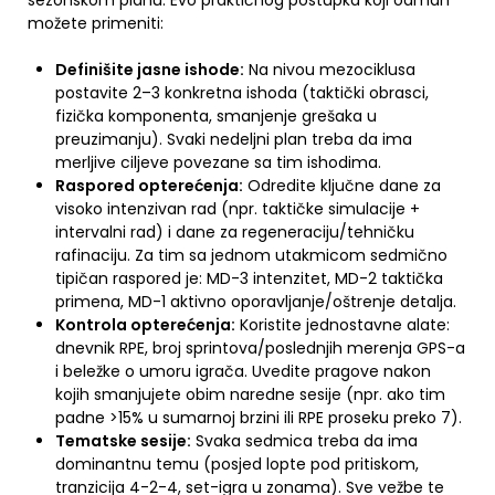
sezonskom planu. Evo praktičnog postupka koji odmah
možete primeniti:
Definišite jasne ishode:
Na nivou mezociklusa
postavite 2–3 konkretna ishoda (taktički obrasci,
fizička komponenta, smanjenje grešaka u
preuzimanju). Svaki nedeljni plan treba da ima
merljive ciljeve povezane sa tim ishodima.
Raspored opterećenja:
Odredite ključne dane za
visoko intenzivan rad (npr. taktičke simulacije +
intervalni rad) i dane za regeneraciju/tehničku
rafinaciju. Za tim sa jednom utakmicom sedmično
tipičan raspored je: MD-3 intenzitet, MD-2 taktička
primena, MD-1 aktivno oporavljanje/oštrenje detalja.
Kontrola opterećenja:
Koristite jednostavne alate:
dnevnik RPE, broj sprintova/poslednjih merenja GPS-a
i beležke o umoru igrača. Uvedite pragove nakon
kojih smanjujete obim naredne sesije (npr. ako tim
padne >15% u sumarnoj brzini ili RPE proseku preko 7).
Tematske sesije:
Svaka sedmica treba da ima
dominantnu temu (posjed lopte pod pritiskom,
tranzicija 4-2-4, set-igra u zonama). Sve vežbe te