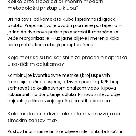
Koliko brzo treba da primenim moderni
metodološki pristup u klubu?
Brzina zavisi od konteksta kluba i spremnosti igrača i
osoblja. Preporučljivo je uvoditi promene postepeno —
jedna do dve nove prakse po sedmici ili mesečno za
veće reorganizacije — uz jasne ciljeve i merenja kako
biste pratili uticaj i izbegli preopterećenje.
Koje metrike su najkorisnije za praćenje napretka
u taktičkim odlukama?
Kombinujte kvantitativne metrike (broj uspešnih
tranzicija, dužina posjeda, odziv na pressing, RPE, broj
sprintova) sa kvalitativnom analizom video-klipova
fokusiranih na donošenje odluka. Njihova sinteza daje
najrealniju sliku razvoja igrača i timskih obrazaca.
Kako uskladiti individualne planove razvoja sa
timskim zahtevima?
Postavite primarne timske ciljeve i identifikujte ključne