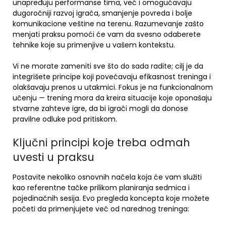
unapređuju performanse tima, već i omogućavaju
dugoročniji razvoj igrača, smanjenje povreda i bolje
komunikacione veštine na terenu. Razumevanje zašto
menjati praksu pomoći će vam da svesno odaberete
tehnike koje su primenjive u vašem kontekstu.
Vi ne morate zameniti sve što do sada radite; cilj je da
integrišete principe koji povećavaju efikasnost treninga i
olakšavaju prenos u utakmici. Fokus je na funkcionalnom
učenju — trening mora da kreira situacije koje oponašaju
stvarne zahteve igre, da bi igrači mogli da donose
pravilne odluke pod pritiskom.
Ključni principi koje treba odmah
uvesti u praksu
Postavite nekoliko osnovnih načela koja će vam služiti
kao referentne tačke prilikom planiranja sedmica i
pojedinačnih sesija. Evo pregleda koncepta koje možete
početi da primenjujete već od narednog treninga: