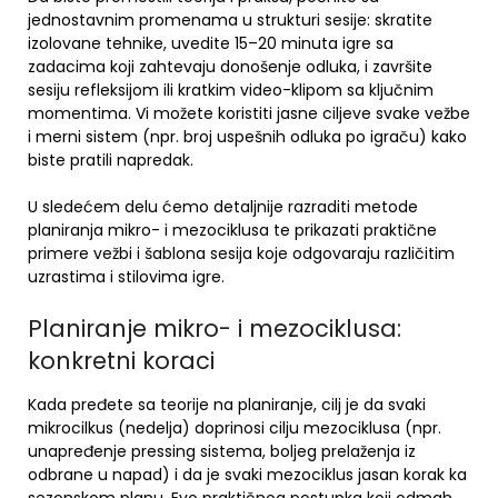
jednostavnim promenama u strukturi sesije: skratite
izolovane tehnike, uvedite 15–20 minuta igre sa
zadacima koji zahtevaju donošenje odluka, i završite
sesiju refleksijom ili kratkim video-klipom sa ključnim
momentima. Vi možete koristiti jasne ciljeve svake vežbe
i merni sistem (npr. broj uspešnih odluka po igraču) kako
biste pratili napredak.
U sledećem delu ćemo detaljnije razraditi metode
planiranja mikro- i mezociklusa te prikazati praktične
primere vežbi i šablona sesija koje odgovaraju različitim
uzrastima i stilovima igre.
Planiranje mikro- i mezociklusa:
konkretni koraci
Kada pređete sa teorije na planiranje, cilj je da svaki
mikrocilkus (nedelja) doprinosi cilju mezociklusa (npr.
unapređenje pressing sistema, boljeg prelaženja iz
odbrane u napad) i da je svaki mezociklus jasan korak ka