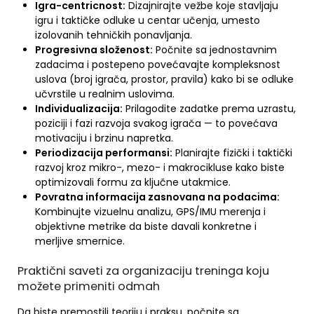
Igra-centricnost:
Dizajnirajte vežbe koje stavljaju
igru i taktičke odluke u centar učenja, umesto
izolovanih tehničkih ponavljanja.
Progresivna složenost:
Počnite sa jednostavnim
zadacima i postepeno povećavajte kompleksnost
uslova (broj igrača, prostor, pravila) kako bi se odluke
učvrstile u realnim uslovima.
Individualizacija:
Prilagodite zadatke prema uzrastu,
poziciji i fazi razvoja svakog igrača — to povećava
motivaciju i brzinu napretka.
Periodizacija performansi:
Planirajte fizički i taktički
razvoj kroz mikro-, mezo- i makrocikluse kako biste
optimizovali formu za ključne utakmice.
Povratna informacija zasnovana na podacima:
Kombinujte vizuelnu analizu, GPS/IMU merenja i
objektivne metrike da biste davali konkretne i
merljive smernice.
Praktični saveti za organizaciju treninga koju
možete primeniti odmah
Da biste premostili teoriju i praksu, počnite sa