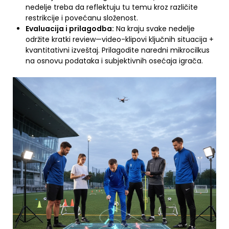
nedelje treba da reflektuju tu temu kroz različite
restrikcije i povećanu složenost.
Evaluacija i prilagodba:
Na kraju svake nedelje
održite kratki review—video-klipovi ključnih situacija +
kvantitativni izveštaj. Prilagodite naredni mikrocilkus
na osnovu podataka i subjektivnih osećaja igrača.