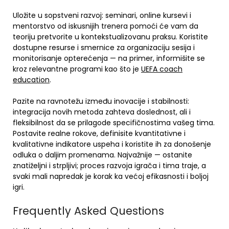
Uložite u sopstveni razvoj: seminari, online kursevi i
mentorstvo od iskusnijih trenera pomoći će vam da
teoriju pretvorite u kontekstualizovanu praksu. Koristite
dostupne resurse i smernice za organizaciju sesija i
monitorisanje opterećenja — na primer, informišite se
kroz relevantne programi kao što je
UEFA coach
education
.
Pazite na ravnotežu između inovacije i stabilnosti:
integracija novih metoda zahteva doslednost, ali i
fleksibilnost da se prilagode specifičnostima vašeg tima.
Postavite realne rokove, definisite kvantitativne i
kvalitativne indikatore uspeha i koristite ih za donošenje
odluka o daljim promenama. Najvažnije — ostanite
znatiželjni i strpljivi; proces razvoja igrača i tima traje, a
svaki mali napredak je korak ka većoj efikasnosti i boljoj
igri.
Frequently Asked Questions