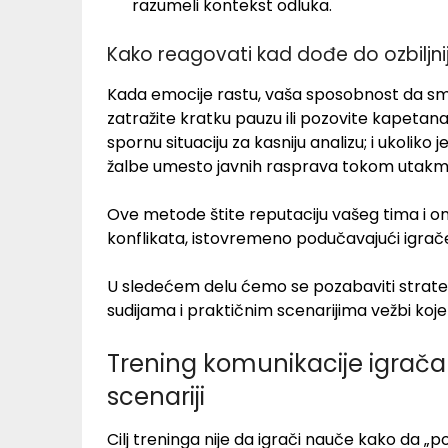
razumeli kontekst odluka.
Kako reagovati kad dođe do ozbiljnij
Kada emocije rastu, vaša sposobnost da smirit
zatražite kratku pauzu ili pozovite kapetan
spornu situaciju za kasniju analizu; i ukoliko 
žalbe umesto javnih rasprava tokom utakm
Ove metode štite reputaciju vašeg tima i o
konflikata, istovremeno podučavajući igrač
U sledećem delu ćemo se pozabaviti strateg
sudijama i praktičnim scenarijima vežbi koj
Trening komunikacije igrača 
scenariji
Cilj treninga nije da igrači nauče kako da „