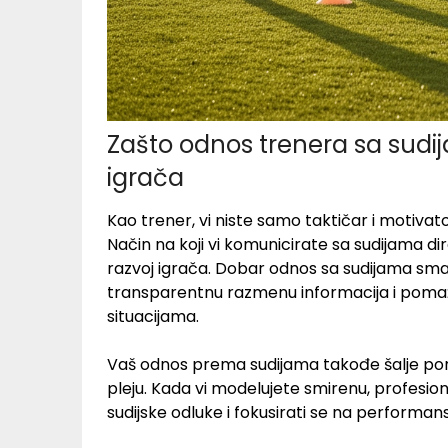
Zašto odnos trenera sa sudija
igrača
Kao trener, vi niste samo taktičar i motivato
Način na koji vi komunicirate sa sudijama dir
razvoj igrača. Dobar odnos sa sudijama sm
transparentnu razmenu informacija i pomaž
situacijama.
Vaš odnos prema sudijama takođe šalje poru
pleju. Kada vi modelujete smirenu, profesion
sudijske odluke i fokusirati se na performa