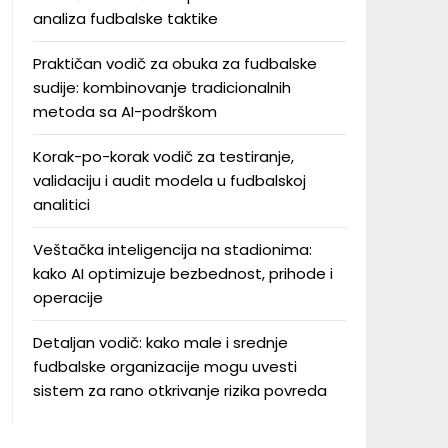
analiza fudbalske taktike
Praktičan vodič za obuka za fudbalske
sudije: kombinovanje tradicionalnih
metoda sa AI-podrškom
Korak-po-korak vodič za testiranje,
validaciju i audit modela u fudbalskoj
analitici
Veštačka inteligencija na stadionima:
kako AI optimizuje bezbednost, prihode i
operacije
Detaljan vodič: kako male i srednje
fudbalske organizacije mogu uvesti
sistem za rano otkrivanje rizika povreda