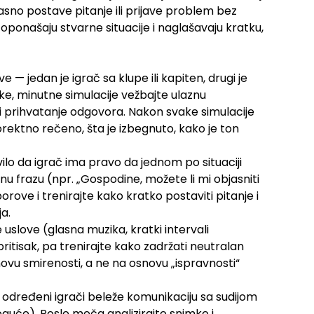
sno postave pitanje ili prijave problem bez
 oponašaju stvarne situacije i naglašavaju kratku,
 — jedan je igrač sa klupe ili kapiten, drugi je
tke, minutne simulacije vežbajte ulaznu
a i prihvatanje odgovora. Nakon svake simulacije
orektno rečeno, šta je izbegnuto, kako je ton
ilo da igrač ima pravo da jednom po situaciji
ksnu frazu (npr. „Gospodine, možete li mi objasniti
orove i trenirajte kako kratko postaviti pitanje i
a.
e uslove (glasna muzika, kratki intervali
ritisak, pa trenirajte kako zadržati neutralan
snovu smirenosti, a ne na osnovu „ispravnosti“
određeni igrači beleže komunikaciju sa sudijom
guće). Posle meča analizirajte snimke i