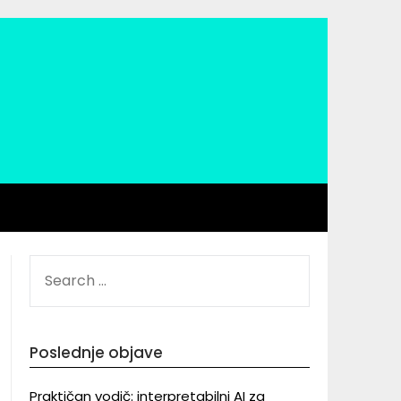
SEARCH
FOR:
Poslednje objave
Praktičan vodič: interpretabilni AI za