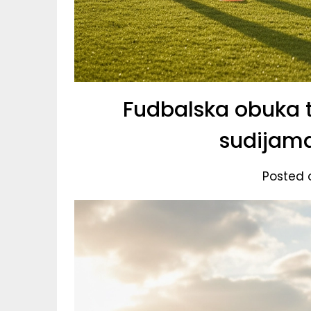
Fudbalska obuka t
sudijama
Posted 