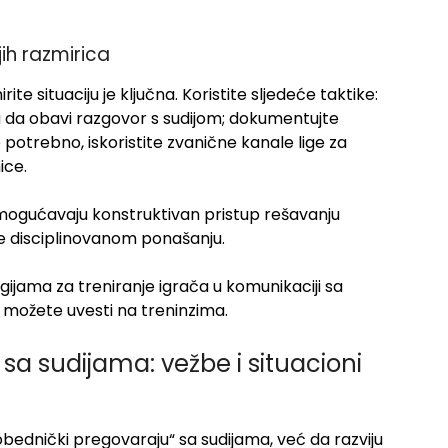
ih razmirica
e situaciju je ključna. Koristite sljedeće taktike:
a da obavi razgovor s sudijom; dokumentujte
je potrebno, iskoristite zvanične kanale lige za
ice.
mogućavaju konstruktivan pristup rešavanju
e disciplinovanom ponašanju.
ijama za treniranje igrača u komunikaciji sa
e možete uvesti na treninzima.
sa sudijama: vežbe i situacioni
pobednički pregovaraju“ sa sudijama, već da razviju