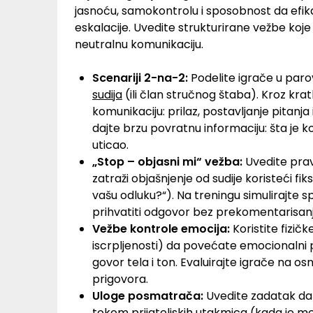
jasnoću, samokontrolu i sposobnost da efika
eskalacije. Uvedite strukturirane vežbe koje
neutralnu komunikaciju.
Scenariji 2-na-2:
Podelite igrače u parove
sudija
(ili član stručnog štaba). Kroz kra
komunikaciju: prilaz, postavljanje pitanj
dajte brzu povratnu informaciju: šta je k
uticao.
„Stop – objasni mi“ vežba:
Uvedite prav
zatraži objašnjenje od sudije koristeći fi
vašu odluku?“). Na treningu simulirajte sp
prihvatiti odgovor bez prekomentarisanj
Vežbe kontrole emocija:
Koristite fizičk
iscrpljenosti) da povećate emocionalni p
govor tela i ton. Evaluirajte igrače na o
prigovora.
Uloge posmatrača:
Uvedite zadatak da 
tokom prijateljskih utakmica (kada je mo