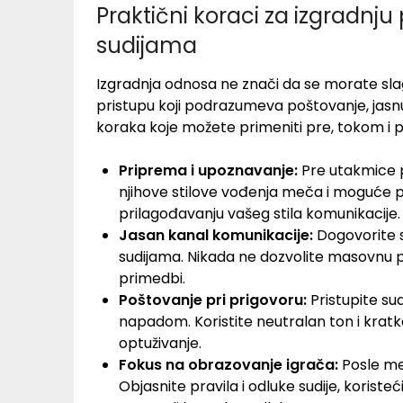
Praktični koraci za izgradnj
sudijama
Izgradnja odnosa ne znači da se morate sl
pristupu koji podrazumeva poštovanje, jasnu
koraka koje možete primeniti pre, tokom i 
Priprema i upoznavanje:
Pre utakmice p
njihove stilove vođenja meča i moguće pr
prilagođavanju vašeg stila komunikacije.
Jasan kanal komunikacije:
Dogovorite s
sudijama. Nikada ne dozvolite masovnu pr
primedbi.
Poštovanje pri prigovoru:
Pristupite su
napadom. Koristite neutralan ton i kratke
optuživanje.
Fokus na obrazovanje igrača:
Posle meč
Objasnite pravila i odluke sudije, koriste