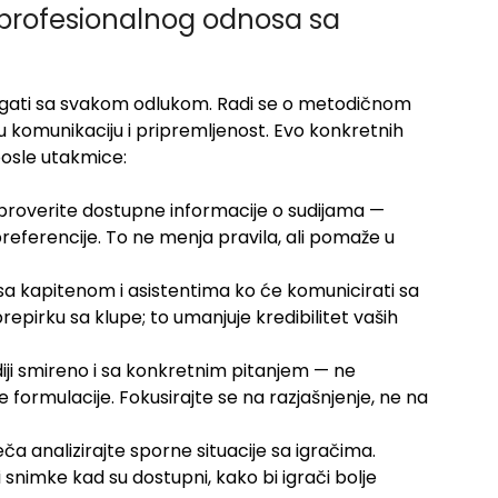
u profesionalnog odnosa sa
agati sa svakom odlukom. Radi se o metodičnom
 komunikaciju i pripremljenost. Evo konkretnih
posle utakmice:
roverite dostupne informacije o sudijama —
eferencije. To ne menja pravila, ali pomaže u
a kapitenom i asistentima ko će komunicirati sa
epirku sa klupe; to umanjuje kredibilitet vaših
diji smireno i sa konkretnim pitanjem — ne
 formulacije. Fokusirajte se na razjašnjenje, ne na
a analizirajte sporne situacije sa igračima.
ći snimke kad su dostupni, kako bi igrači bolje