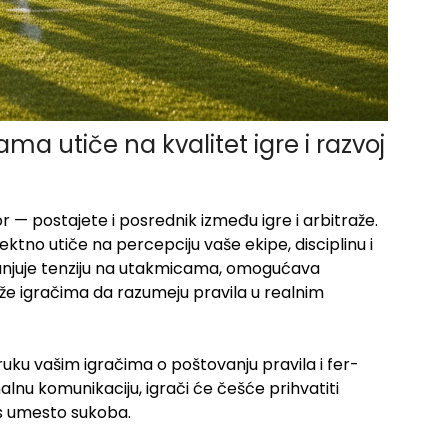
ma utiče na kvalitet igre i razvoj
r — postajete i posrednik između igre i arbitraže.
ektno utiče na percepciju vaše ekipe, disciplinu i
anjuje tenziju na utakmicama, omogućava
e igračima da razumeju pravila u realnim
ku vašim igračima o poštovanju pravila i fer-
alnu komunikaciju, igrači će češće prihvatiti
ns umesto sukoba.