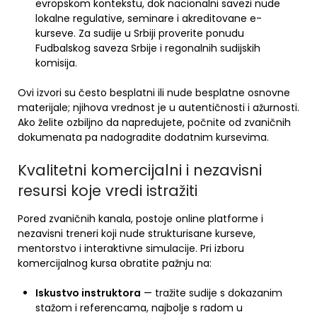
evropskom kontekstu, dok nacionalni savezi nude
lokalne regulative, seminare i akreditovane e-
kurseve. Za sudije u Srbiji proverite ponudu
Fudbalskog saveza Srbije i regonalnih sudijskih
komisija.
Ovi izvori su često besplatni ili nude besplatne osnovne
materijale; njihova vrednost je u autentičnosti i ažurnosti.
Ako želite ozbiljno da napredujete, počnite od zvaničnih
dokumenata pa nadogradite dodatnim kursevima.
Kvalitetni komercijalni i nezavisni
resursi koje vredi istražiti
Pored zvaničnih kanala, postoje online platforme i
nezavisni treneri koji nude strukturisane kurseve,
mentorstvo i interaktivne simulacije. Pri izboru
komercijalnog kursa obratite pažnju na:
Iskustvo instruktora
— tražite sudije s dokazanim
stažom i referencama, najbolje s radom u