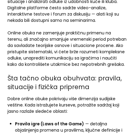
situacije i analizirati odluke iz udobnosti kuće ili kluba.
Digitalne platforme često sadrže video-analize,
interaktivne testove i forum za diskusiju — alati koji su
nekada bili dostupni samo na seminarima.
Online obuka ne zamenjuje praktičnu primenu na
terenu, ali značajno smanjuje vremenski period potreban
da savladate teorijske osnove i situacione procene. Ako
pristupite sistematski, vi ćete brže razumeti kompleksne
odluke, unaprediti komunikaciju sa igračima i naučiti
kako da kontrolišete utakmice bez nepotrebnih grešaka.
Šta tačno obuka obuhvata: pravila,
situacije i fizička priprema
Dobre online obuke pokrivaju više dimenzija sudijske
veštine. Kada istražujete kurseve, potražite sadržaj koji
jasno razlaže sledeće oblasti:
Pravila igre (Laws of the Game)
— detaljna
objašnjenja promena u pravilima, ključne definicije i