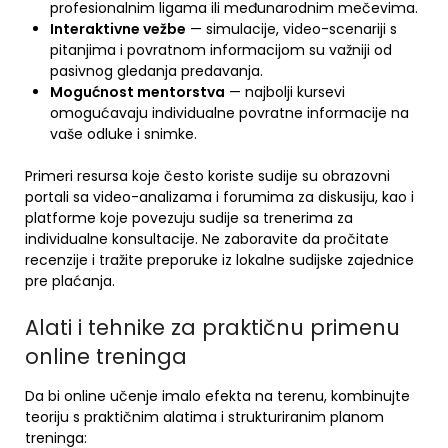
profesionalnim ligama ili međunarodnim mečevima.
Interaktivne vežbe
— simulacije, video-scenariji s
pitanjima i povratnom informacijom su važniji od
pasivnog gledanja predavanja.
Mogućnost mentorstva
— najbolji kursevi
omogućavaju individualne povratne informacije na
vaše odluke i snimke.
Primeri resursa koje često koriste sudije su obrazovni
portali sa video-analizama i forumima za diskusiju, kao i
platforme koje povezuju sudije sa trenerima za
individualne konsultacije. Ne zaboravite da pročitate
recenzije i tražite preporuke iz lokalne sudijske zajednice
pre plaćanja.
Alati i tehnike za praktičnu primenu
online treninga
Da bi online učenje imalo efekta na terenu, kombinujte
teoriju s praktičnim alatima i strukturiranim planom
treninga: