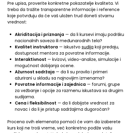
Pre upisa, proverite konkretne pokazatelje kvaliteta. Vi
treba da tražite transparentne informacije i reference
koje potvrđuju da će vaš uložen trud doneti stvarnu
vrednost:
Akriditacija i priznanja
— da li kursevi imaju podršku
nacionalnih saveza ili međunarodnih tela?
Kvalitet instruktora
— iskustvo
sudija
koji predaju,
dostupnost mentora za povratne informacije.
Interaktivnost
— kvizovi, video-analize, simulacije i
mogućnost dobijanja ocene.
Ažurnost sadržaja
— da li su pravila i primeri
ažurirani u skladu sa najnovijim izmenama?
Povratne informacije i zajednica
— forumi, grupe
za vežbanje i opcije za razmenu iskustava sa drugim
sudijama.
Cena i fleksibilnost
— da li dobijate vrednost za
novac i da li je pristup sadržajima dugoročan?
Procena ovih elemenata pomoći će vam da izaberete
kurs koji ne troši vreme, već konkretno podiže vašu