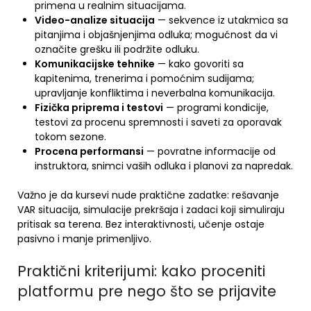
primena u realnim situacijama.
Video-analize situacija
— sekvence iz utakmica sa
pitanjima i objašnjenjima odluka; mogućnost da vi
označite grešku ili podržite odluku.
Komunikacijske tehnike
— kako govoriti sa
kapitenima, trenerima i pomoćnim sudijama;
upravljanje konfliktima i neverbalna komunikacija.
Fizička priprema i testovi
— programi kondicije,
testovi za procenu spremnosti i saveti za oporavak
tokom sezone.
Procena performansi
— povratne informacije od
instruktora, snimci vaših odluka i planovi za napredak.
Važno je da kursevi nude praktične zadatke: rešavanje
VAR situacija, simulacije prekršaja i zadaci koji simuliraju
pritisak sa terena. Bez interaktivnosti, učenje ostaje
pasivno i manje primenljivo.
Praktični kriterijumi: kako proceniti
platformu pre nego što se prijavite