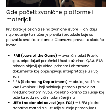
Gde početi: zvanične platforme i
materijali
Prvi korak je osloniti se na zvanične izvore — oni daju
najpreciznije tumačenje pravila i protokole koje su
prihvatile svetske instance. Obavezno proverite sledeće
izvore:
IFAB (Laws of the Game)
— zvanični tekst Pravila
igre, pripadajući priručnici i često ažurirani Q&A. IFAB
takođe objavljuje video-primere i obrazovne
dokumente koji objašnjavaju interpretacije u sivoj
zoni.
FIFA (Refereeing Department)
— obuke, vodiči za
VAR i webinar-i koji pokrivaju primenu pravila na
međunarodnom nivou. Posebno korisno za sudije koji
teže ka radu na višim takmičenjima.
UEFA i nacionalni savezi (npr. FSS)
— UEFA plasira
trenažne materijale i studije slučaja primenljive u