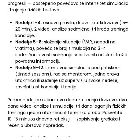
progresiji — postepeno povećavajte intenzitet simulacija
i trajanje fizičkih testova.
Nedelje 1–4:
osnove pravila, dnevni kratki kvizovi (15–
20 min), 2 video-analize sedmično, tri kraća treninga
kondicije.
Nedelje 5–8:
složenije situacije (VAR, napadi na
vratima), povećajte broj simulacija na 3–4
sedmično, uvesti snimanje sopstvenih odluka i tražiti
povratnu informaciju.
Nedelje 9–12:
intenzivne simulacije pod pritiskom
(timed sessions), rad sa mentorom, jedna prava
utakmica ili suđenje uz superviziju svake nedelje,
završni test kondicije i teorije.
Primer nedeljne rutine: dva dana za teoriju i kvizove, dva
dana video-analize i simulacije, tri dana laganijih fizičkih
treninga i jedna utakmica ili terenska proba. Posvetite
10–15 minuta dnevno refleksiji — zapisivanje grešaka i
rešenja ubrzava napredak.