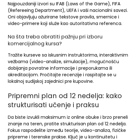
Najpouzdaniji izvori su IFAB (Laws of the Game), FIFA
(Refereeing Department), UEFA i vaši nacionalni savezi.
Oni objavljuju ažurirane tekstove pravila, smernice i
video-primere koji služe kao autoritativna referenca.
Na šta treba obratiti pažnju pri izboru
komercijalnog kursa?
Tražite kurseve sa iskusnim instruktorima, interaktivnim
vežbama (video-analize, simulacije), mogućnošću
dobijanja povratne informacije i preporukama ili
akreditacijom. Pročitajte recenzije i raspitajte se u
lokalnoj sudijskoj zajednici pre kupovine.
Pripremni plan od 12 nedelja: kako
strukturisati učenje i praksu
Da biste izvukli maksimum iz online obuke i brzo preneli
znanje na teren, pratite strukturisan plan od 12 nedelja.
Fokus raspodelite između teorije, video-analiza, fizičke
pripreme i terenske prakse. Ključ je u kontinuitetu i