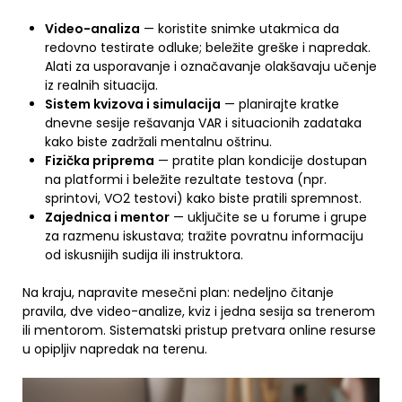
Video-analiza
— koristite snimke utakmica da
redovno testirate odluke; beležite greške i napredak.
Alati za usporavanje i označavanje olakšavaju učenje
iz realnih situacija.
Sistem kvizova i simulacija
— planirajte kratke
dnevne sesije rešavanja VAR i situacionih zadataka
kako biste zadržali mentalnu oštrinu.
Fizička priprema
— pratite plan kondicije dostupan
na platformi i beležite rezultate testova (npr.
sprintovi, VO2 testovi) kako biste pratili spremnost.
Zajednica i mentor
— uključite se u forume i grupe
za razmenu iskustava; tražite povratnu informaciju
od iskusnijih sudija ili instruktora.
Na kraju, napravite mesečni plan: nedeljno čitanje
pravila, dve video-analize, kviz i jedna sesija sa trenerom
ili mentorom. Sistematski pristup pretvara online resurse
u opipljiv napredak na terenu.