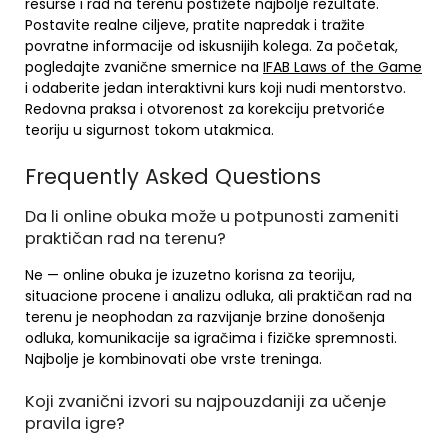
resurse i rad na terenu postižete najbolje rezultate.
Postavite realne ciljeve, pratite napredak i tražite
povratne informacije od iskusnijih kolega. Za početak,
pogledajte zvanične smernice na
IFAB Laws of the Game
i odaberite jedan interaktivni kurs koji nudi mentorstvo.
Redovna praksa i otvorenost za korekciju pretvoriće
teoriju u sigurnost tokom utakmica.
Frequently Asked Questions
Da li online obuka može u potpunosti zameniti
praktičan rad na terenu?
Ne — online obuka je izuzetno korisna za teoriju,
situacione procene i analizu odluka, ali praktičan rad na
terenu je neophodan za razvijanje brzine donošenja
odluka, komunikacije sa igračima i fizičke spremnosti.
Najbolje je kombinovati obe vrste treninga.
Koji zvanični izvori su najpouzdaniji za učenje
pravila igre?