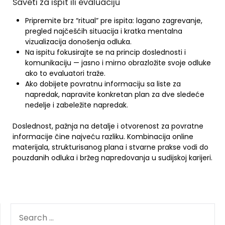
Saveti za ispit ili evaluaciju
Pripremite brz “ritual” pre ispita: lagano zagrevanje,
pregled najčešćih situacija i kratka mentalna
vizualizacija donošenja odluka.
Na ispitu fokusirajte se na princip doslednosti i
komunikaciju — jasno i mirno obrazložite svoje odluke
ako to evaluatori traže.
Ako dobijete povratnu informaciju sa liste za
napredak, napravite konkretan plan za dve sledeće
nedelje i zabeležite napredak.
Doslednost, pažnja na detalje i otvorenost za povratne
informacije čine najveću razliku. Kombinacija online
materijala, strukturisanog plana i stvarne prakse vodi do
pouzdanih odluka i bržeg napredovanja u sudijskoj karijeri.
SEARCH
FOR: