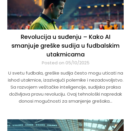
Revolucija u suđenju – Kako AI
smanjuje greške sudija u fudbalskim
utakmicama
Posted on 05/10/2025
U svetu fudbala, greške sudija često mogu uticati na
ishod utakmice, izazivajući polemike i nezadovoljstvo.
Sa razvojem veštačke inteligencije, sudijska praksa
doživljava pravu revoluciju. Ovaj tehnološki napredak
donosi mogućnosti za smanjenje grešaka…