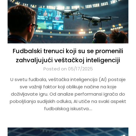
Fudbalski trenuci koji su se promenili
zahvaljujući veštačkoj inteligenciji
Posted on 05/17/2025
U svetu fudbala, veštačka inteligencija (AI) postaje
sve važniji faktor koji oblikuje načine na koje
doživljavate igru. Od analize performansi igrača do
poboljšanja sudijskih odluka, AI utiče na svaki aspekt
fudbalskog iskustva….