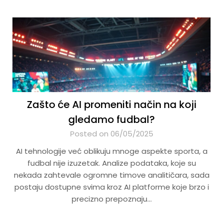
Zašto će AI promeniti način na koji
gledamo fudbal?
Posted on 06/05/2025
AI tehnologije već oblikuju mnoge aspekte sporta, a
fudbal nije izuzetak. Analize podataka, koje su
nekada zahtevale ogromne timove analitičara, sada
postaju dostupne svima kroz AI platforme koje brzo i
precizno prepoznaju…