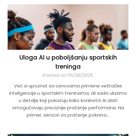
Uloga AI u poboljšanju sportskih
treninga
Posted on 05/28/2025
Već si upoznat sa osnovama primene veštačke
inteligencije u sportskim treninzima, ali sada ulazimo
u detalje koji pokazuju kako konkretni AI alati
omogućavaju preciznije praćenje performansi. Na
primer, senzori za praćenje pokreta…