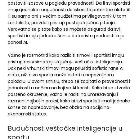
postaviti izazove u pogledu pravednosti. Da li svi sportisti
imaju jednake mogućnosti da iskoriste potentne alate AI
ili su samo oni s većim budžetima privilegovani? U tom
kontekstu, pravda i pristup postaju ključna pitanja.
Verovatno se pitate kako se možete osigurati da svi
sportisti imaju jednake šanse da koriste prednosti koje
donosi AI.
Važno je razmotriti kako različiti timovi i sportisti imaju
pristup resursima koji uključuju veštačku inteligenciju.
Dok neki vrhunski timovi mogu priuštiti sofisticirane AI
alate, niži nivo sporta može ostati u nepovoljnom
položaju. U ovom smislu, treba se zapitati o pravednosti i
jednakosti u načinu na koji se AI koristi. Kako bi se stvorilo
pošteno okruženje, važno je raditi na umrežavanju i
razmeni najboljih praksi, kako bi svi sportisti imali jednake
šanse za napredovanje, bez obzira na socijalno-
ekonomski status.
Budućnost veštačke inteligencije u
sportu