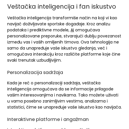
Veštačka inteligencija i fan iskustvo
Veštačka inteligencija transformiše način na koji vi kao
navijač doživljavate sportske događaje. Kroz analizu
podataka i prediktivne modele,
AI
omogućava
personalizovane preporuke, stvarajući dublju povezanost
između vas i vaših omiljenih timova. Ova tehnologija ne
samo da unapređuje vaše iskustvo gledanja, već i
omogućava interakciju kroz različite platforme koje čine
svaki trenutak uzbudljivijim.
Personalizacija sadržaja
Kada je reč o personalizaciji sadržaja, veštačka
inteligencija omogućava da se informacije prilagode
vašim interesovanjima i navikama. Tako možete uživati
u vama posebno zanimljivim vestima, analizama i
statistici, čime se unapređuje vaše iskustvo kao navijača.
Interaktivne platforme i angažman