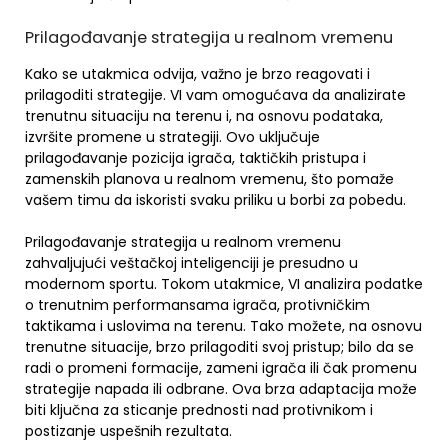
Prilagođavanje strategija u realnom vremenu
Kako se utakmica odvija, važno je brzo reagovati i
prilagoditi strategije. VI vam omogućava da analizirate
trenutnu situaciju na terenu i, na osnovu podataka,
izvršite promene u strategiji. Ovo uključuje
prilagođavanje pozicija igrača, taktičkih pristupa i
zamenskih planova u realnom vremenu, što pomaže
vašem timu da iskoristi svaku priliku u borbi za pobedu.
Prilagođavanje strategija u realnom vremenu
zahvaljujući veštačkoj inteligenciji je presudno u
modernom sportu. Tokom utakmice, VI analizira podatke
o trenutnim performansama igrača, protivničkim
taktikama i uslovima na terenu. Tako možete, na osnovu
trenutne situacije, brzo prilagoditi svoj pristup; bilo da se
radi o promeni formacije, zameni igrača ili čak promenu
strategije napada ili odbrane. Ova brza adaptacija može
biti ključna za sticanje prednosti nad protivnikom i
postizanje uspešnih rezultata.