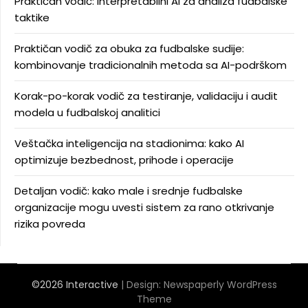
Praktičan vodič: interpretabilni AI za analiza fudbalske
taktike
Praktičan vodič za obuka za fudbalske sudije:
kombinovanje tradicionalnih metoda sa AI-podrškom
Korak-po-korak vodič za testiranje, validaciju i audit
modela u fudbalskoj analitici
Veštačka inteligencija na stadionima: kako AI
optimizuje bezbednost, prihode i operacije
Detaljan vodič: kako male i srednje fudbalske
organizacije mogu uvesti sistem za rano otkrivanje
rizika povreda
©2026 Interactive
| Design:
Newspaperly WordPress
Theme