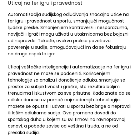
Uticaj na fer igru i pravednost
Automatizacija sudijskog odlučivanja značajno utiče na
fer igru i pravednost u sportu, smanjujući mogućnost
ljudske greške. Smanjenjem kontroverzi i nesporazuma,
navijači i igrači mogu uživati u utakmicama bez bojazni
od nepravde. Takođe, ovakva praksa povećava
poverenje u sudije, omogućavajući im da se fokusiraju
na druge aspekte igre.
Uticaj veštačke inteligencije i automatizacije na fer igru i
pravednost ne može se podceniti. Korišćenjem
tehnologije za analizu i donošenje odluka, smanjuje se
prostor za subjektivnost i greške, što rezultira boljim
trenucima i iskustvom za sve prisutne. Kada znate da se
odluke donose uz pomoć najmodernijih tehnologija,
možete se opustiti i uživati u sportu bez brige o nepravdi
ili lošim odlukama
sudija
. Ova promena dovodi do
sportskog duha u kojem su svi timovi na ravnopravnoj
osnovi, a pobede zavise od veština i truda, a ne od
grešaka sudija.