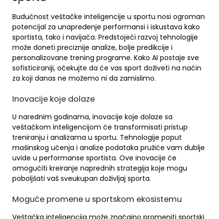
Budućnost veštačke inteligencije u sportu nosi ogroman
potencijal za unapređenje performansi i iskustava kako
sportista, tako i navijača. Predstojeći razvoj tehnologije
može doneti preciznije analize, bolje predikcije i
personalizovane trening programe. Kako AI postaje sve
sofisticiraniji, očekujte da će vas sport doživeti na način
za koji danas ne možemo ni da zamislimo.
Inovacije koje dolaze
U narednim godinama, inovacije koje dolaze sa
veštačkom inteligencijom će transformisati pristup
treniranju i analizama u sportu. Tehnologije poput
mašinskog učenja i analize podataka pružiće vam dublje
uvide u performanse sportista. Ove inovacije će
omogućiti kreiranje naprednih strategija koje mogu
poboljšati vaš sveukupan doživljaj sporta.
Moguće promene u sportskom ekosistemu
Veštačka inteligencija može značajno promeniti sportski