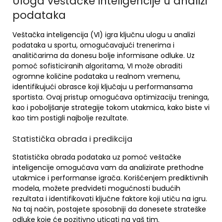
Uloga veštačke inteligencije u analizi
podataka
Veštačka inteligencija (VI) igra ključnu ulogu u analizi
podataka u sportu, omogućavajući trenerima i
analitičarima da donesu bolje informisane odluke. Uz
pomoć sofisticiranih algoritama, VI može obraditi
ogromne količine podataka u realnom vremenu,
identifikujući obrasce koji ključaju u performansama
sportista. Ovaj pristup omogućava optimizaciju treninga,
kao i poboljšanje strategije tokom utakmica, kako biste vi
kao tim postigli najbolje rezultate.
Statistička obrada i predikcija
Statistička obrada podataka uz pomoć veštačke
inteligencije omogućava vam da analizirate prethodne
utakmice i performanse igrača. Korišćenjem prediktivnih
modela, možete predvideti mogućnosti budućih
rezultata i identifikovati ključne faktore koji utiču na igru.
Na taj način, postajete sposobniji da donesete strateške
odluke koje će pozitivno uticati na vaš tim.