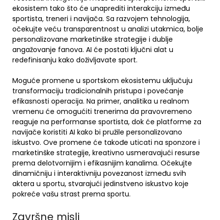
ekosistem tako što će unaprediti interakciju između
sportista, treneri i navijača. Sa razvojem tehnologija,
očekujte veću transparentnost u analizi utakmica, bolje
personalizovane marketinške strategije i dublje
angažovanje fanova. AI će postati ključni alat u
redefinisanju kako doživljavate sport.
Moguće promene u sportskom ekosistemu uključuju
transformaciju tradicionalnih pristupa i povećanje
efikasnosti operacija. Na primer, analitika u realnom
vremenu će omogućiti trenerima da pravovremeno
reaguje na performanse sportista, dok će platforme za
navijače koristiti AI kako bi pružile personalizovano
iskustvo. Ove promene će takođe uticati na sponzore i
marketinške strategije, kreativno usmeravajući resurse
prema delotvornijim i efikasnijim kanalima. Očekujte
dinamičniju i interaktivniju povezanost između svih
aktera u sportu, stvarajući jedinstveno iskustvo koje
pokreće vašu strast prema sportu.
Završne misli