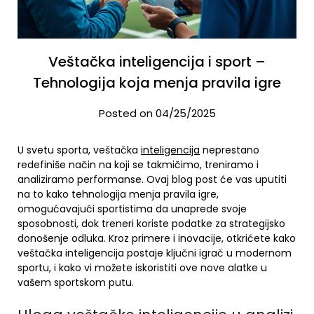
Veštačka inteligencija i sport –
Tehnologija koja menja pravila igre
Posted on 04/25/2025
U svetu sporta, veštačka
inteligencija
neprestano
redefiniše način na koji se takmičimo, treniramo i
analiziramo performanse. Ovaj blog post će vas uputiti
na to kako tehnologija menja pravila igre,
omogućavajući sportistima da unaprede svoje
sposobnosti, dok treneri koriste podatke za strategijsko
donošenje odluka. Kroz primere i inovacije, otkrićete kako
veštačka inteligencija postaje ključni igrač u modernom
sportu, i kako vi možete iskoristiti ove nove alatke u
vašem sportskom putu.