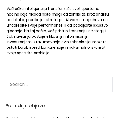
Veštačka inteligencija transformiše svet sporta na
načine koje nikada niste mogli da zamislite. Kroz analizu
podataka, predikcije i strategije, AI vam omogućava da
unapredite svoje performanse ili da poboljšate iskustvo
gledanja. Na taj način, vaš pristup treniranju, strategiji i
čak navijanju postaje efikasniji i informisaniji.
Investiranjem u razumevanje ovih tehnologija, možete
ostati korak ispred konkurencije i maksimalno iskoristiti
svoje sportske ambicije.
SEARCH
FOR:
Poslednje objave