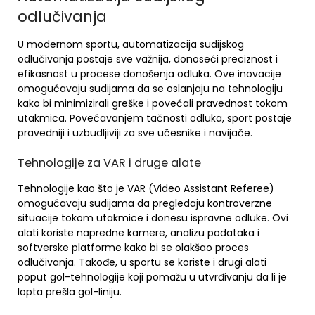
odlučivanja
U modernom sportu, automatizacija sudijskog
odlučivanja postaje sve važnija, donoseći preciznost i
efikasnost u procese donošenja odluka. Ove inovacije
omogućavaju sudijama da se oslanjaju na tehnologiju
kako bi minimizirali greške i povećali pravednost tokom
utakmica. Povećavanjem tačnosti odluka, sport postaje
pravedniji i uzbudljiviji za sve učesnike i navijače.
Tehnologije za VAR i druge alate
Tehnologije kao što je VAR (Video Assistant Referee)
omogućavaju sudijama da pregledaju kontroverzne
situacije tokom utakmice i donesu ispravne odluke. Ovi
alati koriste napredne kamere, analizu podataka i
softverske platforme kako bi se olakšao proces
odlučivanja. Takođe, u sportu se koriste i drugi alati
poput gol-tehnologije koji pomažu u utvrđivanju da li je
lopta prešla gol-liniju.