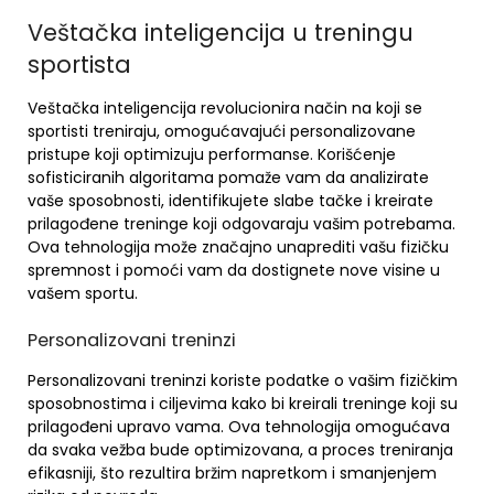
Veštačka inteligencija u treningu
sportista
Veštačka inteligencija revolucionira način na koji se
sportisti treniraju, omogućavajući personalizovane
pristupe koji optimizuju performanse. Korišćenje
sofisticiranih algoritama pomaže vam da analizirate
vaše sposobnosti, identifikujete slabe tačke i kreirate
prilagođene treninge koji odgovaraju vašim potrebama.
Ova tehnologija može značajno unaprediti vašu fizičku
spremnost i pomoći vam da dostignete nove visine u
vašem sportu.
Personalizovani treninzi
Personalizovani treninzi koriste podatke o vašim fizičkim
sposobnostima i ciljevima kako bi kreirali treninge koji su
prilagođeni upravo vama. Ova tehnologija omogućava
da svaka vežba bude optimizovana, a proces treniranja
efikasniji, što rezultira bržim napretkom i smanjenjem