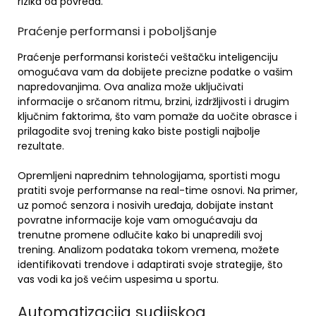
rizika od povreda.
Praćenje performansi i poboljšanje
Praćenje performansi koristeći veštačku inteligenciju
omogućava vam da dobijete precizne podatke o vašim
napredovanjima. Ova analiza može uključivati
informacije o srčanom ritmu, brzini, izdržljivosti i drugim
ključnim faktorima, što vam pomaže da uočite obrasce i
prilagodite svoj trening kako biste postigli najbolje
rezultate.
Opremljeni naprednim tehnologijama, sportisti mogu
pratiti svoje performanse na real-time osnovi. Na primer,
uz pomoć senzora i nosivih uređaja, dobijate instant
povratne informacije koje vam omogućavaju da
trenutne promene odlučite kako bi unapredili svoj
trening. Analizom podataka tokom vremena, možete
identifikovati trendove i adaptirati svoje strategije, što
vas vodi ka još većim uspesima u sportu.
Automatizacija sudijskog