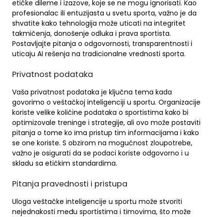
etičke dileme i izazove, koje se ne mogu ignorisati. Kao
profesionalac ili entuzijasta u svetu sporta, važno je da
shvatite kako tehnologija može uticati na integritet
takmičenja, donošenje odluka i prava sportista.
Postavljajte pitanja o odgovornosti, transparentnosti i
uticaju AI rešenja na tradicionalne vrednosti sporta.
Privatnost podataka
Vaša privatnost podataka je ključna tema kada
govorimo o veštačkoj inteligenciji u sportu. Organizacije
koriste velike količine podataka o sportistima kako bi
optimizovale treninge i strategije, ali ovo može postaviti
pitanja o tome ko ima pristup tim informacijama i kako
se one koriste. S obzirom na mogućnost zloupotrebe,
važno je osigurati da se podaci koriste odgovorno i u
skladu sa etičkim standardima.
Pitanja pravednosti i pristupa
Uloga veštačke inteligencije u sportu može stvoriti
nejednakosti među sportistima i timovima, što može