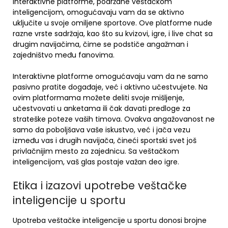
Interaktivne platforme, podržane veštačkom
inteligencijom, omogućavaju vam da se aktivno
uključite u svoje omiljene sportove. Ove platforme nude
razne vrste sadržaja, kao što su kvizovi, igre, i live chat sa
drugim navijačima, čime se podstiče angažman i
zajedništvo među fanovima.
Interaktivne platforme omogućavaju vam da ne samo
pasivno pratite događaje, već i aktivno učestvujete. Na
ovim platformama možete deliti svoje mišljenje,
učestvovati u anketama ili čak davati predloge za
strateške poteze vaših timova. Ovakva angažovanost ne
samo da poboljšava vaše iskustvo, već i jača vezu
između vas i drugih navijača, čineći sportski svet još
privlačnijim mesto za zajednicu. Sa veštačkom
inteligencijom, vaš glas postaje važan deo igre.
Etika i izazovi upotrebe veštačke
inteligencije u sportu
Upotreba veštačke inteligencije u sportu donosi brojne