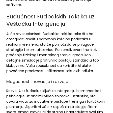
softvera.
Budućnost Fudbalskih Taktika uz
Veštačku Inteligenciju
AI će revolucionisati fudbalske taktike tako što će
omogućiti analizu ogromnih količina podataka u
realnom vremenu, što će pomoći da se prilagode
strategije tokom utakmice. Personalizovani treninzi,
praćenje fizičkog i mentalnog stanja igrača, kao i
detaljne simulacije protivnika postaju standard u top
klubovima. Vaša sposobnost da koristite AI alate
povećaće preciznost i efikasnost taktičkih odluka.
Mogućnosti inovacija i razvoja
Razvoj AI u fudbalu uključuje integraciju biomehanike i
psihologije uz analizu video snimaka i statistike, što
otvara vrata za inovativne pristupe treningu i taktičkom
planiranju. Algoritmi uče iz uspešnih strategija širom
sveta, omogućavajući da stalno unapređujete svoj tim