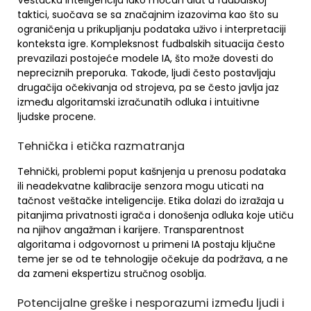
Veštačka inteligencija iako moćan alat u fudbalskoj
taktici, suočava se sa značajnim izazovima kao što su
ograničenja u prikupljanju podataka uživo i interpretaciji
konteksta igre. Kompleksnost fudbalskih situacija često
prevazilazi postojeće modele IA, što može dovesti do
nepreciznih preporuka. Takođe, ljudi često postavljaju
drugačija očekivanja od strojeva, pa se često javlja jaz
između algoritamski izračunatih odluka i intuitivne
ljudske procene.
Tehnička i etička razmatranja
Tehnički, problemi poput kašnjenja u prenosu podataka
ili neadekvatne kalibracije senzora mogu uticati na
tačnost veštačke inteligencije. Etika dolazi do izražaja u
pitanjima privatnosti igrača i donošenja odluka koje utiču
na njihov angažman i karijere. Transparentnost
algoritama i odgovornost u primeni IA postaju ključne
teme jer se od te tehnologije očekuje da podržava, a ne
da zameni ekspertizu stručnog osoblja.
Potencijalne greške i nesporazumi između ljudi i