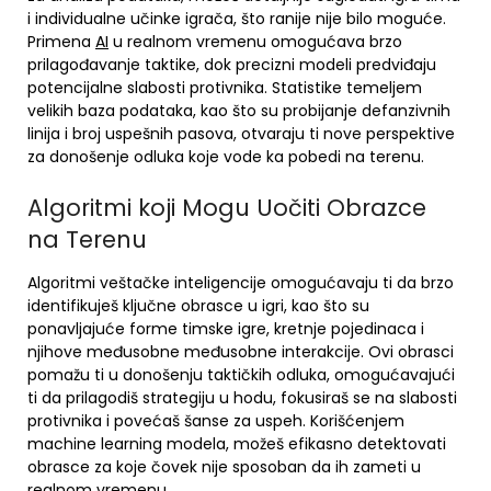
i individualne učinke igrača, što ranije nije bilo moguće.
Primena
AI
u realnom vremenu omogućava brzo
prilagođavanje taktike, dok precizni modeli predviđaju
potencijalne slabosti protivnika. Statistike temeljem
velikih baza podataka, kao što su probijanje defanzivnih
linija i broj uspešnih pasova, otvaraju ti nove perspektive
za donošenje odluka koje vode ka pobedi na terenu.
Algoritmi koji Mogu Uočiti Obrazce
na Terenu
Algoritmi veštačke inteligencije omogućavaju ti da brzo
identifikuješ ključne obrasce u igri, kao što su
ponavljajuće forme timske igre, kretnje pojedinaca i
njihove međusobne međusobne interakcije. Ovi obrasci
pomažu ti u donošenju taktičkih odluka, omogućavajući
ti da prilagodiš strategiju u hodu, fokusiraš se na slabosti
protivnika i povećaš šanse za uspeh. Korišćenjem
machine learning modela, možeš efikasno detektovati
obrasce za koje čovek nije sposoban da ih zameti u
realnom vremenu.