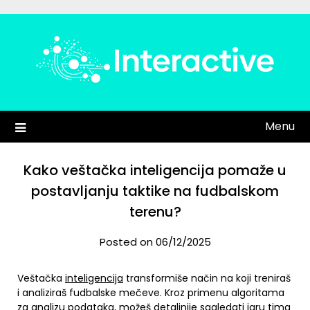
Skip
to
content
Menu
Kako veštačka inteligencija pomaže u
postavljanju taktike na fudbalskom
terenu?
Posted on 06/12/2025
Veštačka
inteligencija
transformiše način na koji treniraš
i analiziraš fudbalske mečeve. Kroz primenu algoritama
za analizu podataka, možeš detaljnije sagledati igru tima