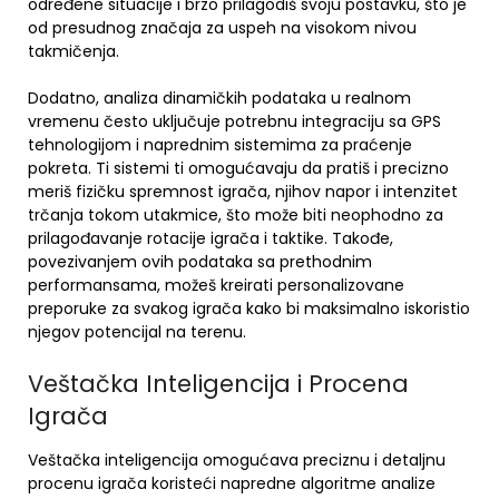
određene situacije i brzo prilagodiš svoju postavku, što je
od presudnog značaja za uspeh na visokom nivou
takmičenja.
Dodatno, analiza dinamičkih podataka u realnom
vremenu često uključuje potrebnu integraciju sa GPS
tehnologijom i naprednim sistemima za praćenje
pokreta. Ti sistemi ti omogućavaju da pratiš i precizno
meriš fizičku spremnost igrača, njihov napor i intenzitet
trčanja tokom utakmice, što može biti neophodno za
prilagođavanje rotacije igrača i taktike. Takođe,
povezivanjem ovih podataka sa prethodnim
performansama, možeš kreirati personalizovane
preporuke za svakog igrača kako bi maksimalno iskoristio
njegov potencijal na terenu.
Veštačka Inteligencija i Procena
Igrača
Veštačka inteligencija omogućava preciznu i detaljnu
procenu igrača koristeći napredne algoritme analize