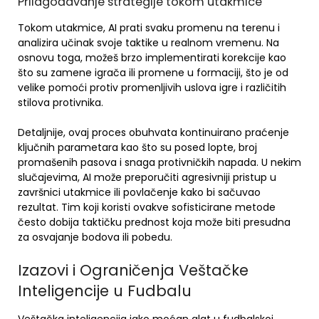
Prilagođavanje strategije tokom utakmice
Tokom utakmice, AI prati svaku promenu na terenu i
analizira učinak svoje taktike u realnom vremenu. Na
osnovu toga, možeš brzo implementirati korekcije kao
što su zamene igrača ili promene u formaciji, što je od
velike pomoći protiv promenljivih uslova igre i različitih
stilova protivnika.
Detaljnije, ovaj proces obuhvata kontinuirano praćenje
ključnih parametara kao što su posed lopte, broj
promašenih pasova i snaga protivničkih napada. U nekim
slučajevima, AI može preporučiti agresivniji pristup u
završnici utakmice ili povlačenje kako bi sačuvao
rezultat. Tim koji koristi ovakve sofisticirane metode
često dobija taktičku prednost koja može biti presudna
za osvajanje bodova ili pobedu.
Izazovi i Ograničenja Veštačke
Inteligencije u Fudbalu