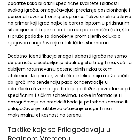
podatke kako bi otkrili specifične kvalitete i slabosti
svakog igrača, omogućavajući preciznije pozicioniranje i
personalizovane trening programe. Takva analiza otkriva
na primer koji igrač najbolje barata loptom u pritisnutim
situacijama ili koji ima problem sa preciznošću šuta, što
ti pruža podatke za donošenje promišljenih odluka o
njegovom angažovanju u taktičkim shemama.
Dodatno, identifikacija snaga i slabosti igrača ne samo
da pomaže u sastavljanju idealnog startnog tima, već i u
dubljem razumevanju potencijalnih rizika tokom
utakmice. Na primer, veštačka inteligencija može uočiti
da igrač ima tendenciju pada koncentracije u
određenim fazama igre ili da je podložan povredama pri
specifičnim fizičkim zahtevima. Takve informacije ti
omogućavaju da predvidiš kada je potrebna zamena ili
prilagođavanje taktike za očuvanje snage tima i
maksimalnu efikasnost na terenu.
Taktike koje se Prilagođavaju u
Realnom Vremenu