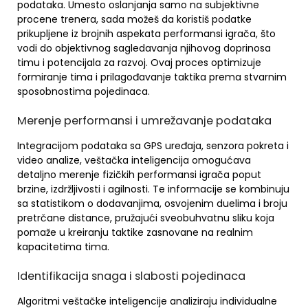
podataka. Umesto oslanjanja samo na subjektivne
procene trenera, sada možeš da koristiš podatke
prikupljene iz brojnih aspekata performansi igrača, što
vodi do objektivnog sagledavanja njihovog doprinosa
timu i potencijala za razvoj. Ovaj proces optimizuje
formiranje tima i prilagođavanje taktika prema stvarnim
sposobnostima pojedinaca.
Merenje performansi i umrežavanje podataka
Integracijom podataka sa GPS uređaja, senzora pokreta i
video analize, veštačka inteligencija omogućava
detaljno merenje fizičkih performansi igrača poput
brzine, izdržljivosti i agilnosti. Te informacije se kombinuju
sa statistikom o dodavanjima, osvojenim duelima i broju
pretrčane distance, pružajući sveobuhvatnu sliku koja
pomaže u kreiranju taktike zasnovane na realnim
kapacitetima tima.
Identifikacija snaga i slabosti pojedinaca
Algoritmi veštačke inteligencije analiziraju individualne