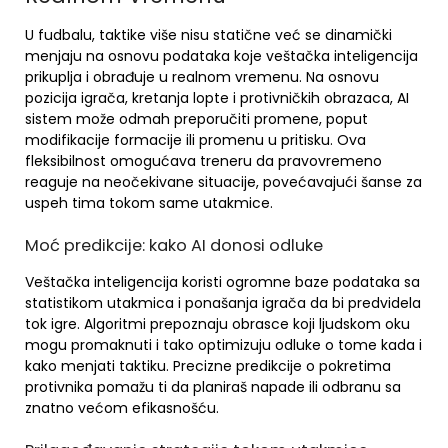
U fudbalu, taktike više nisu statične već se dinamički
menjaju na osnovu podataka koje veštačka inteligencija
prikuplja i obrađuje u realnom vremenu. Na osnovu
pozicija igrača, kretanja lopte i protivničkih obrazaca, AI
sistem može odmah preporučiti promene, poput
modifikacije formacije ili promenu u pritisku. Ova
fleksibilnost omogućava treneru da pravovremeno
reaguje na neočekivane situacije, povećavajući šanse za
uspeh tima tokom same utakmice.
Moć predikcije: kako AI donosi odluke
Veštačka inteligencija koristi ogromne baze podataka sa
statistikom utakmica i ponašanja igrača da bi predvidela
tok igre. Algoritmi prepoznaju obrasce koji ljudskom oku
mogu promaknuti i tako optimizuju odluke o tome kada i
kako menjati taktiku. Precizne predikcije o pokretima
protivnika pomažu ti da planiraš napade ili odbranu sa
znatno većom efikasnošću.