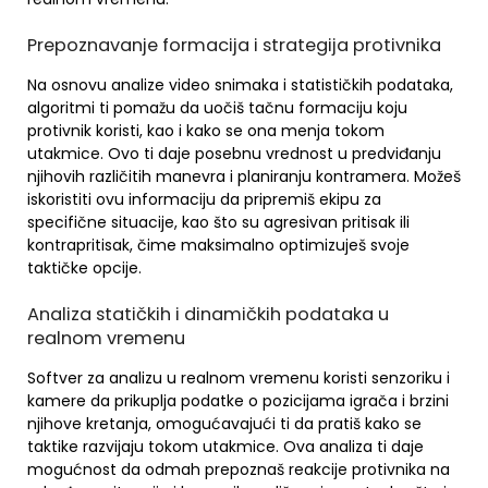
Prepoznavanje formacija i strategija protivnika
Na osnovu analize video snimaka i statističkih podataka,
algoritmi ti pomažu da uočiš tačnu formaciju koju
protivnik koristi, kao i kako se ona menja tokom
utakmice. Ovo ti daje posebnu vrednost u predviđanju
njihovih različitih manevra i planiranju kontramera. Možeš
iskoristiti ovu informaciju da pripremiš ekipu za
specifične situacije, kao što su agresivan pritisak ili
kontrapritisak, čime maksimalno optimizuješ svoje
taktičke opcije.
Analiza statičkih i dinamičkih podataka u
realnom vremenu
Softver za analizu u realnom vremenu koristi senzoriku i
kamere da prikuplja podatke o pozicijama igrača i brzini
njihove kretanja, omogućavajući ti da pratiš kako se
taktike razvijaju tokom utakmice. Ova analiza ti daje
mogućnost da odmah prepoznaš reakcije protivnika na