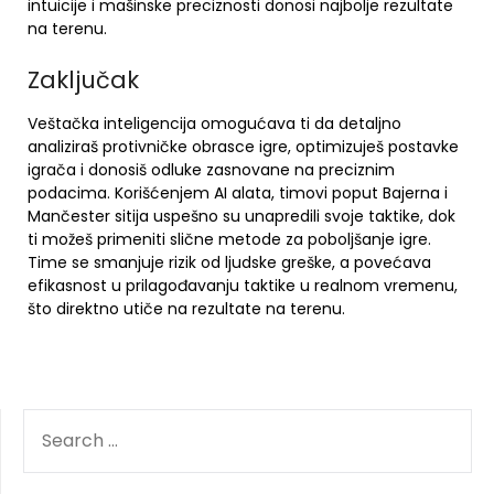
intuicije i mašinske preciznosti donosi najbolje rezultate
na terenu.
Zaključak
Veštačka inteligencija omogućava ti da detaljno
analiziraš protivničke obrasce igre, optimizuješ postavke
igrača i donosiš odluke zasnovane na preciznim
podacima. Korišćenjem AI alata, timovi poput Bajerna i
Mančester sitija uspešno su unapredili svoje taktike, dok
ti možeš primeniti slične metode za poboljšanje igre.
Time se smanjuje rizik od ljudske greške, a povećava
efikasnost u prilagođavanju taktike u realnom vremenu,
što direktno utiče na rezultate na terenu.
SEARCH
FOR: