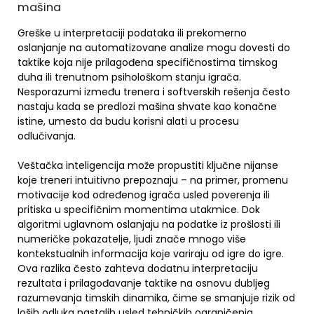
mašina
Greške u interpretaciji podataka ili prekomerno
oslanjanje na automatizovane analize mogu dovesti do
taktike koja nije prilagođena specifičnostima timskog
duha ili trenutnom psihološkom stanju igrača.
Nesporazumi između trenera i softverskih rešenja često
nastaju kada se predlozi mašina shvate kao konačne
istine, umesto da budu korisni alati u procesu
odlučivanja.
Veštačka inteligencija može propustiti ključne nijanse
koje treneri intuitivno prepoznaju – na primer, promenu
motivacije kod određenog igrača usled poverenja ili
pritiska u specifičnim momentima utakmice. Dok
algoritmi uglavnom oslanjaju na podatke iz prošlosti ili
numeričke pokazatelje, ljudi znače mnogo više
kontekstualnih informacija koje variraju od igre do igre.
Ova razlika često zahteva dodatnu interpretaciju
rezultata i prilagođavanje taktike na osnovu dubljeg
razumevanja timskih dinamika, čime se smanjuje rizik od
loših odluka nastalih usled tehničkih ograničenja