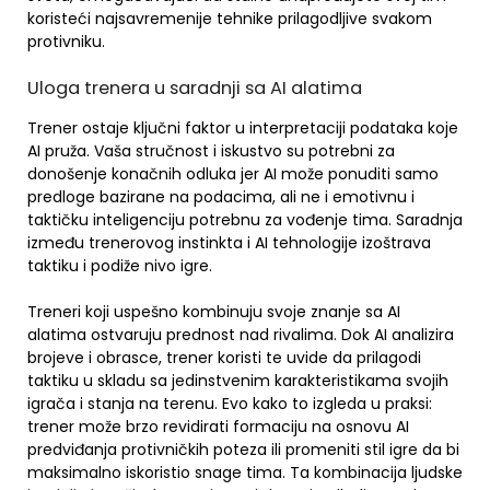
koristeći najsavremenije tehnike prilagodljive svakom
protivniku.
Uloga trenera u saradnji sa AI alatima
Trener ostaje ključni faktor u interpretaciji podataka koje
AI pruža. Vaša stručnost i iskustvo su potrebni za
donošenje konačnih odluka jer AI može ponuditi samo
predloge bazirane na podacima, ali ne i emotivnu i
taktičku inteligenciju potrebnu za vođenje tima. Saradnja
između trenerovog instinkta i AI tehnologije izoštrava
taktiku i podiže nivo igre.
Treneri koji uspešno kombinuju svoje znanje sa AI
alatima ostvaruju prednost nad rivalima. Dok AI analizira
brojeve i obrasce, trener koristi te uvide da prilagodi
taktiku u skladu sa jedinstvenim karakteristikama svojih
igrača i stanja na terenu. Evo kako to izgleda u praksi:
trener može brzo revidirati formaciju na osnovu AI
predviđanja protivničkih poteza ili promeniti stil igre da bi
maksimalno iskoristio snage tima. Ta kombinacija ljudske