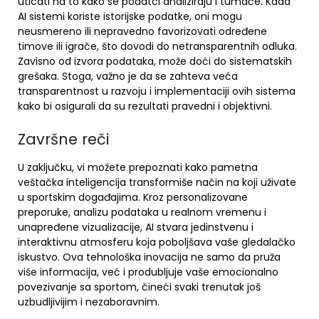
uticati na to kako se podatci analiziraju i tumače. Kada
AI sistemi koriste istorijske podatke, oni mogu
neusmereno ili nepravedno favorizovati određene
timove ili igrače, što dovodi do netransparentnih odluka.
Zavisno od izvora podataka, može doći do sistematskih
grešaka. Stoga, važno je da se zahteva veća
transparentnost u razvoju i implementaciji ovih sistema
kako bi osigurali da su rezultati pravedni i objektivni.
Završne reči
U zaključku, vi možete prepoznati kako pametna
veštačka inteligencija transformiše način na koji uživate
u sportskim događajima. Kroz personalizovane
preporuke, analizu podataka u realnom vremenu i
unapređene vizualizacije, AI stvara jedinstvenu i
interaktivnu atmosferu koja poboljšava vaše gledalačko
iskustvo. Ova tehnološka inovacija ne samo da pruža
više informacija, već i produbljuje vaše emocionalno
povezivanje sa sportom, čineći svaki trenutak još
uzbudljivijim i nezaboravnim.