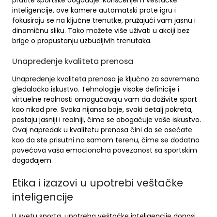
pratite sportske događaje. Korišćenjem veštačke
inteligencije, ove kamere automatski prate igru i
fokusiraju se na ključne trenutke, pružajući vam jasnu i
dinamičnu sliku. Tako možete više uživati u akciji bez
brige o propustanju uzbudljivih trenutaka.
Unapređenje kvaliteta prenosa
Unapređenje kvaliteta prenosa je ključno za savremeno
gledalačko iskustvo. Tehnologije visoke definicije i
virtuelne realnosti omogućavaju vam da doživite sport
kao nikad pre. Svaka nijansa boje, svaki detalj pokreta,
postaju jasniji i realniji, čime se obogaćuje vaše iskustvo.
Ovaj napredak u kvalitetu prenosa čini da se osećate
kao da ste prisutni na samom terenu, čime se dodatno
povećava vaša emocionalna povezanost sa sportskim
događajem.
Etika i izazovi u upotrebi veštačke
inteligencije
U svetu sporta, upotreba veštačke inteligencije donosi