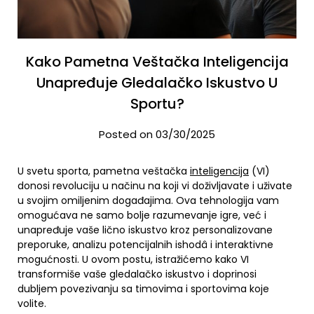
Kako Pametna Veštačka Inteligencija
Unapređuje Gledalačko Iskustvo U
Sportu?
Posted on 03/30/2025
U svetu sporta, pametna veštačka
inteligencija
(VI)
donosi revoluciju u načinu na koji vi doživljavate i uživate
u svojim omiljenim događajima. Ova tehnologija vam
omogućava ne samo bolje razumevanje igre, već i
unapređuje vaše lično iskustvo kroz personalizovane
preporuke, analizu potencijalnih ishodâ i interaktivne
mogućnosti. U ovom postu, istražićemo kako VI
transformiše vaše gledalačko iskustvo i doprinosi
dubljem povezivanju sa timovima i sportovima koje
volite.