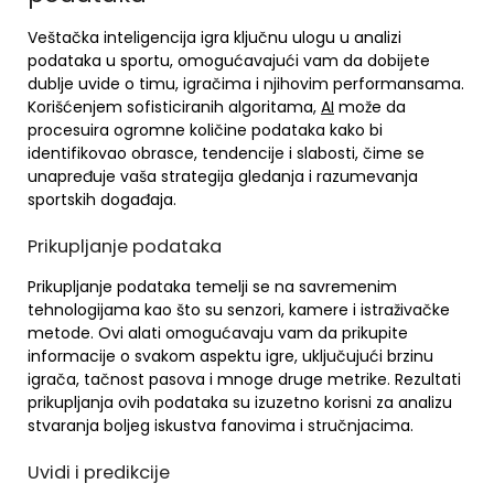
Veštačka inteligencija igra ključnu ulogu u analizi
podataka u sportu, omogućavajući vam da dobijete
dublje uvide o timu, igračima i njihovim performansama.
Korišćenjem sofisticiranih algoritama,
AI
može da
procesuira ogromne količine podataka kako bi
identifikovao obrasce, tendencije i slabosti, čime se
unapređuje vaša strategija gledanja i razumevanja
sportskih događaja.
Prikupljanje podataka
Prikupljanje podataka temelji se na savremenim
tehnologijama kao što su senzori, kamere i istraživačke
metode. Ovi alati omogućavaju vam da prikupite
informacije o svakom aspektu igre, uključujući brzinu
igrača, tačnost pasova i mnoge druge metrike. Rezultati
prikupljanja ovih podataka su izuzetno korisni za analizu
stvaranja boljeg iskustva fanovima i stručnjacima.
Uvidi i predikcije