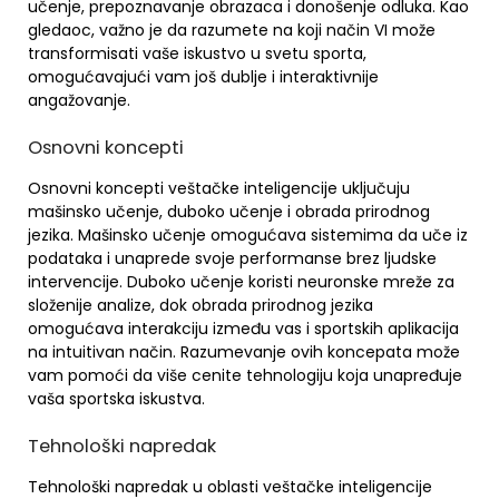
učenje, prepoznavanje obrazaca i donošenje odluka. Kao
gledaoc, važno je da razumete na koji način VI može
transformisati vaše iskustvo u svetu sporta,
omogućavajući vam još dublje i interaktivnije
angažovanje.
Osnovni koncepti
Osnovni koncepti veštačke inteligencije uključuju
mašinsko učenje, duboko učenje i obrada prirodnog
jezika. Mašinsko učenje omogućava sistemima da uče iz
podataka i unaprede svoje performanse brez ljudske
intervencije. Duboko učenje koristi neuronske mreže za
složenije analize, dok obrada prirodnog jezika
omogućava interakciju između vas i sportskih aplikacija
na intuitivan način. Razumevanje ovih koncepata može
vam pomoći da više cenite tehnologiju koja unapređuje
vaša sportska iskustva.
Tehnološki napredak
Tehnološki napredak u oblasti veštačke inteligencije