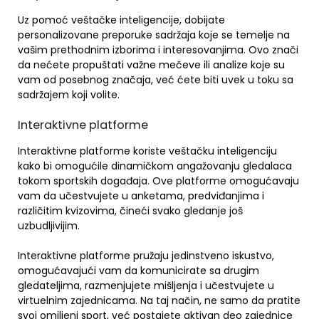
Uz pomoć veštačke inteligencije, dobijate
personalizovane preporuke sadržaja koje se temelje na
vašim prethodnim izborima i interesovanjima. Ovo znači
da nećete propuštati važne mečeve ili analize koje su
vam od posebnog značaja, već ćete biti uvek u toku sa
sadržajem koji volite.
Interaktivne platforme
Interaktivne platforme koriste veštačku inteligenciju
kako bi omogućile dinamičkom angažovanju gledalaca
tokom sportskih događaja. Ove platforme omogućavaju
vam da učestvujete u anketama, predviđanjima i
različitim kvizovima, čineći svako gledanje još
uzbudljivijim.
Interaktivne platforme pružaju jedinstveno iskustvo,
omogućavajući vam da komunicirate sa drugim
gledateljima, razmenjujete mišljenja i učestvujete u
virtuelnim zajednicama. Na taj način, ne samo da pratite
svoj omiljeni sport, već postajete aktivan deo zajednice