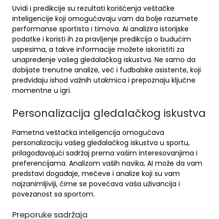
Uvidi i predikcije su rezultati korišćenja veštačke
inteligencije koji omogućavaju vam da bolje razumete
performanse sportista i timova. AI analizira istorijske
podatke i koristi ih za pravljenje predikcija o budućim
uspesima, a takve informacije možete iskoristiti za
unapređenje vašeg gledalačkog iskustva. Ne samo da
dobijate trenutne analize, već i fudbalske asistente, koji
predviđaju ishod važnih utakmica i prepoznaju ključne
momentne u igri.
Personalizacija gledalačkog iskustva
Pametna veštačka inteligencija omogućava
personalizaciju vašeg gledalačkog iskustva u sportu,
prilagođavajući sadržaj prema vašim interesovanjima i
preferencijama. Analizom vaših navika, AI može da vam
predstavi događaje, mečeve i analize koji su vam
najzanimljiviji, čime se povećava vaša uživancija i
povezanost sa sportom.
Preporuke sadržaja