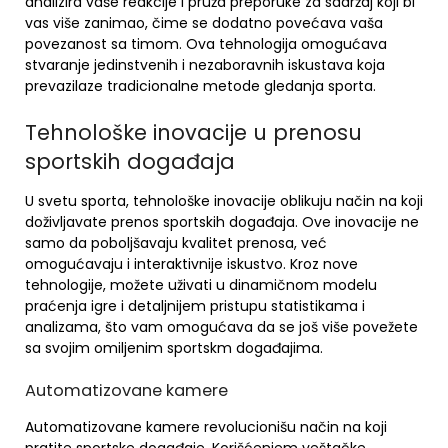
analizira vaše reakcije i pruža preporuke za sadržaj koji bi
vas više zanimao, čime se dodatno povećava vaša
povezanost sa timom. Ova tehnologija omogućava
stvaranje jedinstvenih i nezaboravnih iskustava koja
prevazilaze tradicionalne metode gledanja sporta.
Tehnološke inovacije u prenosu
sportskih događaja
U svetu sporta, tehnološke inovacije oblikuju način na koji
doživljavate prenos sportskih događaja. Ove inovacije ne
samo da poboljšavaju kvalitet prenosa, već
omogućavaju i interaktivnije iskustvo. Kroz nove
tehnologije, možete uživati u dinamičnom modelu
praćenja igre i detaljnijem pristupu statistikama i
analizama, što vam omogućava da se još više povežete
sa svojim omiljenim sportskm događajima.
Automatizovane kamere
Automatizovane kamere revolucionišu način na koji