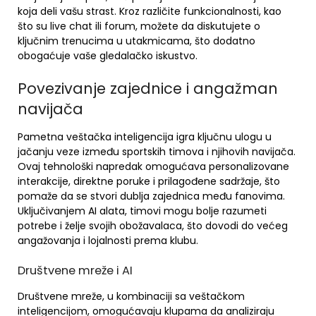
koja deli vašu strast. Kroz različite funkcionalnosti, kao
što su live chat ili forum, možete da diskutujete o
ključnim trenucima u utakmicama, što dodatno
obogaćuje vaše gledalačko iskustvo.
Povezivanje zajednice i angažman
navijača
Pametna veštačka inteligencija igra ključnu ulogu u
jačanju veze između sportskih timova i njihovih navijača.
Ovaj tehnološki napredak omogućava personalizovane
interakcije, direktne poruke i prilagođene sadržaje, što
pomaže da se stvori dublja zajednica među fanovima.
Uključivanjem AI alata, timovi mogu bolje razumeti
potrebe i želje svojih obožavalaca, što dovodi do većeg
angažovanja i lojalnosti prema klubu.
Društvene mreže i AI
Društvene mreže, u kombinaciji sa veštačkom
inteligencijom, omogućavaju klupama da analiziraju