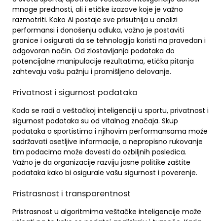
mnoge prednosti, ali i etičke izazove koje je važno
razmotriti. Kako AI postaje sve prisutnija u analizi
performansi i donošenju odluka, važno je postaviti
granice i osigurati da se tehnologija koristi na pravedan i
odgovoran način. Od zlostavljanja podataka do
potencijalne manipulacije rezultatima, etička pitanja
zahtevaju vašu pažnju i promišljeno delovanje.
Privatnost i sigurnost podataka
Kada se radi o veštačkoj inteligenciji u sportu, privatnost i
sigurnost podataka su od vitalnog značaja. Skup
podataka o sportistima i njihovim performansama može
sadržavati osetljive informacije, a nepropisno rukovanje
tim podacima može dovesti do ozbiljnih posledica.
Važno je da organizacije razviju jasne politike zaštite
podataka kako bi osigurale vašu sigurnost i poverenje.
Pristrasnost i transparentnost
Pristrasnost u algoritmima veštačke inteligencije može