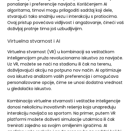
ponašanje i preferencije navijača. Korišćenjem AI
algoritama, timovi mogu prilagoditi sadržaj koji dele,
stvarajući tako snažniju vezu i interakciju s pratiocima.
Ovaj pristup povećava vidljivost i angažovanje, čineći vaš
doživljaj pratnje tima još uzbudljivijim.
Virtuelna stvarnost i AI
Virtuelna stvarnost (VR) u kombinaciji sa veštačkom
inteligencijom pruža revolucionarno iskustvo za navijače.
Uz VR, možete se naći na stadionu ili čak na terenu,
doživljavajući akciju na potpuno nov način. AI optimizuje
ova iskustva analizom vaših preferencija i omogućava
personalizovane opcije, čime se unosi dodatna vrednost
u gledalačko iskustvo.
Kombinacija virtuelne stvarnosti i veštačke inteligencije
donosi nekolicinu inovativnih rešenja koja unapređuju
interakciju navijača sa sportom. Na primer, putem VR
platformi možete doživeti simulacije utakmica ili čak
trenirati zajedno sa svojim omiljenim igračima. AI