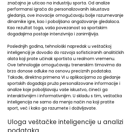
značajno je uticao na industriju sporta. Od analize
performansi igrača do personalizovanih iskustava
gledanja, ove inovacije omogućavaju bolje razumevanje
dinamike igre, kao i poboljšano angažovanje gledalaca.
Kao rezultat toga, vaša povezanost sa sportskim
događajima postaje intenzivnija i zanimljivija.
Poslednjih godina, tehnološki napredak u veštačkoj
inteligenciji je dovodio do razvoja sofisticiranih analitičkih
alata koji prate učinak sportista u realnom vremenu.
Ove tehnologije omogućavaju trenerskim timovima da
brzo donose odluke na osnovu preciznih podataka.
Takođe, direktna primena VI u aplikacijama za gledanje
sportskih događaja pruža personalizovane informacije i
analize koje poboljšavaju vaše iskustvo, čineći ga
interaktivnijim i informativnijim. U skladu s tim, veštačka
inteligencija ne samo da menja način na koji pratite
sport, već i kako ga razumete i doživljavate.
Uloga veštačke inteligencije u analizi
podataka