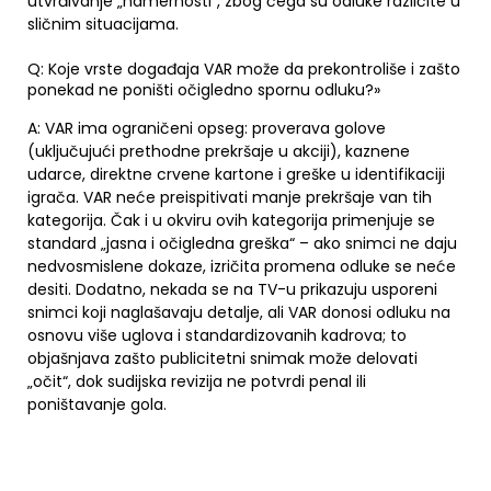
utvrđivanje „namernosti“, zbog čega su odluke različite u
sličnim situacijama.
Q: Koje vrste događaja VAR može da prekontroliše i zašto
ponekad ne poništi očigledno spornu odluku?»
A: VAR ima ograničeni opseg: proverava golove
(uključujući prethodne prekršaje u akciji), kaznene
udarce, direktne crvene kartone i greške u identifikaciji
igrača. VAR neće preispitivati manje prekršaje van tih
kategorija. Čak i u okviru ovih kategorija primenjuje se
standard „jasna i očigledna greška“ – ako snimci ne daju
nedvosmislene dokaze, izričita promena odluke se neće
desiti. Dodatno, nekada se na TV-u prikazuju usporeni
snimci koji naglašavaju detalje, ali VAR donosi odluku na
osnovu više uglova i standardizovanih kadrova; to
objašnjava zašto publicitetni snimak može delovati
„očit“, dok sudijska revizija ne potvrdi penal ili
poništavanje gola.