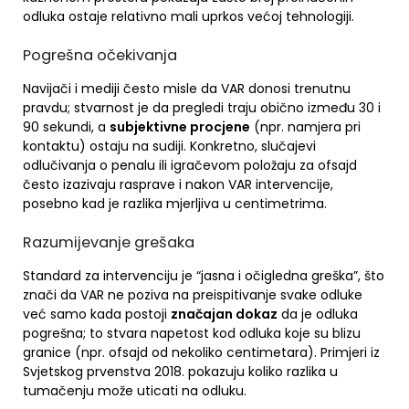
odluka ostaje relativno mali uprkos većoj tehnologiji.
Pogrešna očekivanja
Navijači i mediji često misle da VAR donosi trenutnu
pravdu; stvarnost je da pregledi traju obično između 30 i
90 sekundi, a
subjektivne procjene
(npr. namjera pri
kontaktu) ostaju na sudiji. Konkretno, slučajevi
odlučivanja o penalu ili igračevom položaju za ofsajd
često izazivaju rasprave i nakon VAR intervencije,
posebno kad je razlika mjerljiva u centimetrima.
Razumijevanje grešaka
Standard za intervenciju je “jasna i očigledna greška”, što
znači da VAR ne poziva na preispitivanje svake odluke
već samo kada postoji
značajan dokaz
da je odluka
pogrešna; to stvara napetost kod odluka koje su blizu
granice (npr. ofsajd od nekoliko centimetara). Primjeri iz
Svjetskog prvenstva 2018. pokazuju koliko razlika u
tumačenju može uticati na odluku.