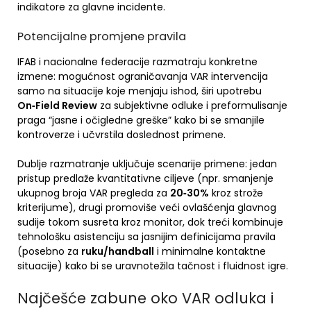
indikatore za glavne incidente.
Potencijalne promjene pravila
IFAB i nacionalne federacije razmatraju konkretne
izmene: mogućnost ograničavanja VAR intervencija
samo na situacije koje menjaju ishod, širi upotrebu
On‑Field Review
za subjektivne odluke i preformulisanje
praga “jasne i očigledne greške” kako bi se smanjile
kontroverze i učvrstila doslednost primene.
Dublje razmatranje uključuje scenarije primene: jedan
pristup predlaže kvantitativne ciljeve (npr. smanjenje
ukupnog broja VAR pregleda za
20‑30%
kroz strože
kriterijume), drugi promoviše veći ovlašćenja glavnog
sudije tokom susreta kroz monitor, dok treći kombinuje
tehnološku asistenciju sa jasnijim definicijama pravila
(posebno za
ruku/handball
i minimalne kontaktne
situacije) kako bi se uravnotežila tačnost i fluidnost igre.
Najčešće zabune oko VAR odluka i