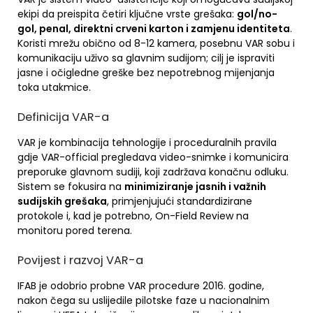
ekipi da preispita četiri ključne vrste grešaka:
gol/no-
gol, penal, direktni crveni karton i zamjenu identiteta
.
Koristi mrežu obično od 8-12 kamera, posebnu VAR sobu i
komunikaciju uživo sa glavnim sudijom; cilj je ispraviti
jasne i očigledne greške bez nepotrebnog mijenjanja
toka utakmice.
Definicija VAR-a
VAR je kombinacija tehnologije i proceduralnih pravila
gdje VAR-official pregledava video-snimke i komunicira
preporuke glavnom sudiji, koji zadržava konačnu odluku.
Sistem se fokusira na
minimiziranje jasnih i važnih
sudijskih grešaka
, primjenjujući standardizirane
protokole i, kad je potrebno, On-Field Review na
monitoru pored terena.
Povijest i razvoj VAR-a
IFAB je odobrio probne VAR procedure 2016. godine,
nakon čega su uslijedile pilotske faze u nacionalnim