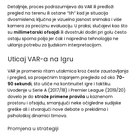
Detaljnije, proces podrazumijeva da VAR ili predloži
pregled na terenu ili ostane “tih” kad je situacija
dvosmislena; ključna je vizuelna jasnost snimaka i više
kamera za preciznu evaluaciju. U praksi, slučajevi kao što
su
millimetarski ofsajdi
ili dvostruki dodiri pri golu često
ostaju sporna polja jer čak i napredna tehnologija ne
uklanja potrebu za ljudskom interpretacijom.
Uticaj VAR-a na Igru
VAR je promenio ritam utakmica kroz česte zaustavljanja
i pregled, sa prosječnim trajanjem pregleda od oko
70-
90 sekundi
, što utiče na kontinuitet igre i taktiku.
Uvođenje u Serie A (2017/18) i Premier League (2019/20)
dovelo je do
strože primene pravila
u kaznenom
prostoru i ofsajdu, smanjujući neke očigledne sudijske
greške ali i stvarajući nove debate o prekidima i
psihološkoj dinamici timova.
Promjena u strategiji