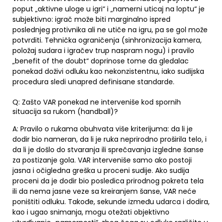
poput „aktivne uloge u igri“ i „namerni uticaj na loptu“ je
subjektivno: igrač može biti marginalno ispred
poslednjeg protivnika ali ne utiče na igru, pa se gol može
potvrditi. Tehnička ograničenja (sinhronizacija kamera,
položaj sudara i igračev trup naspram nogu) i pravilo
„benefit of the doubt“ doprinose tome da gledalac
ponekad doživi odluku kao nekonzistentnu, iako sudijska
procedura sledi unapred definisane standarde.
Q: Zašto VAR ponekad ne interveniše kod spornih
situacija sa rukom (handball)?
A: Pravilo o rukama obuhvata više kriterijuma: da li je
dodir bio nameran, da li je ruka neprirodno proširila telo, i
da li je došlo do stvaranja ili sprečavanja izgledne šanse
za postizanje gola. VAR interveniše samo ako postoji
jasna i očigledna greška u proceni sudije. Ako sudija
proceni da je dodir bio posledica prirodnog pokreta tela
ili da nema jasne veze sa kreiranjem šanse, VAR neće
poništiti odluku. Takođe, sekunde između udarca i dodira,
kao i ugao snimanja, mogu otežati objektivno