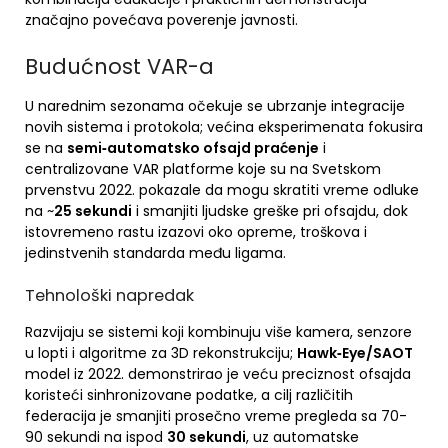
značajno povećava poverenje javnosti.
Budućnost VAR-a
U narednim sezonama očekuje se ubrzanje integracije
novih sistema i protokola; većina eksperimenata fokusira
se na
semi‑automatsko ofsajd praćenje
i
centralizovane VAR platforme koje su na Svetskom
prvenstvu 2022. pokazale da mogu skratiti vreme odluke
na ~
25 sekundi
i smanjiti ljudske greške pri ofsajdu, dok
istovremeno rastu izazovi oko opreme, troškova i
jedinstvenih standarda među ligama.
Tehnološki napredak
Razvijaju se sistemi koji kombinuju više kamera, senzore
u lopti i algoritme za 3D rekonstrukciju;
Hawk‑Eye/SAOT
model iz 2022. demonstrirao je veću preciznost ofsajda
koristeći sinhronizovane podatke, a cilj različitih
federacija je smanjiti prosečno vreme pregleda sa 70-
90 sekundi na ispod
30 sekundi
, uz automatske