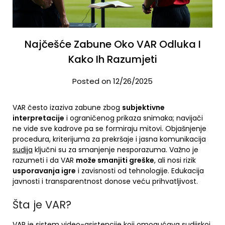
Najčešće Zabune Oko VAR Odluka I
Kako Ih Razumjeti
Posted on 12/26/2025
VAR često izaziva zabune zbog
subjektivne
interpretacije
i ograničenog prikaza snimaka; navijači
ne vide sve kadrove pa se formiraju mitovi. Objašnjenje
procedura, kriterijuma za prekršaje i jasna komunikacija
sudija
ključni su za smanjenje nesporazuma. Važno je
razumeti i da VAR
može smanjiti greške
, ali nosi rizik
usporavanja igre
i zavisnosti od tehnologije. Edukacija
javnosti i transparentnost donose veću prihvatljivost.
Šta je VAR?
VAR je sistem video-asistencije koji omogućava sudijskoj