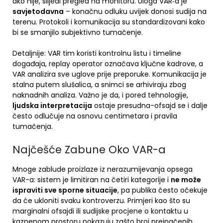
ako nije, slijedi pregled na monitoru. Uloga VAR‑a je
savjetodavna
– konačnu odluku uvijek donosi sudija na
terenu. Protokoli i komunikacija su standardizovani kako
bi se smanjilo subjek­tivno tumačenje.
Detaljnije: VAR tim koristi kontrolnu listu i timeline
događaja, replay operator označava ključne kadrove, a
VAR analizira sve uglove prije preporuke. Komunikacija je
stalna putem slušalica, a snimci se arhiviraju zbog
naknadnih analiza. Važno je da, i pored tehnologije,
ljudska interpretacija
ostaje presudna-ofsajd se i dalje
često odlučuje na osnovu centimetara i pravila
tumačenja.
Najčešće Zabune Oko VAR-a
Mnoge zablude proizlaze iz nerazumijevanja opsega
VAR-a: sistem je limitiran na četiri kategorije i
ne može
ispraviti sve sporne situacije
, pa publika često očekuje
da će ukloniti svaku kontroverzu. Primjeri kao što su
marginalni ofsajdi ili sudijske procjene o kontaktu u
kaznenom prostoru pokazuju zašto broj preinačenih