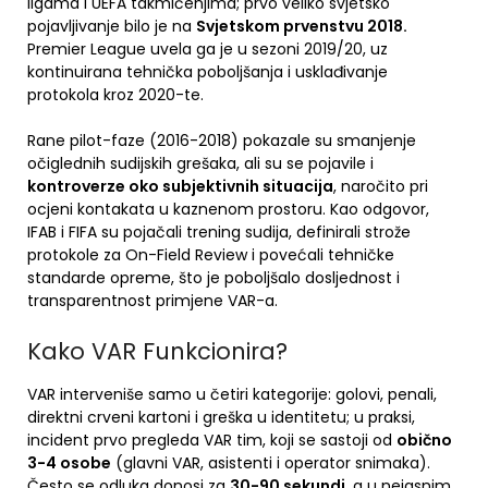
ligama i UEFA takmičenjima; prvo veliko svjetsko
pojavljivanje bilo je na
Svjetskom prvenstvu 2018.
Premier League uvela ga je u sezoni 2019/20, uz
kontinuirana tehnička poboljšanja i usklađivanje
protokola kroz 2020-te.
Rane pilot-faze (2016-2018) pokazale su smanjenje
očiglednih sudijskih grešaka, ali su se pojavile i
kontroverze oko subjektivnih situacija
, naročito pri
ocjeni kontakata u kaznenom prostoru. Kao odgovor,
IFAB i FIFA su pojačali trening sudija, definirali strože
protokole za On-Field Review i povećali tehničke
standarde opreme, što je poboljšalo dosljednost i
transparentnost primjene VAR-a.
Kako VAR Funkcionira?
VAR interveniše samo u četiri kategorije: golovi, penali,
direktni crveni kartoni i greška u identitetu; u praksi,
incident prvo pregleda VAR tim, koji se sastoji od
obično
3-4 osobe
(glavni VAR, asistenti i operator snimaka).
Često se odluka donosi za
30-90 sekundi
, a u nejasnim