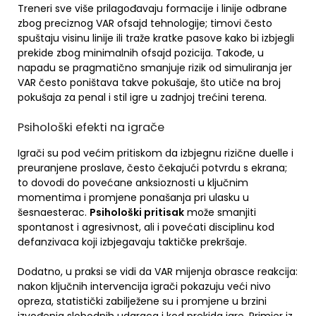
Treneri sve više prilagođavaju formacije i linije odbrane
zbog preciznog VAR ofsajd tehnologije; timovi često
spuštaju visinu linije ili traže kratke pasove kako bi izbjegli
prekide zbog minimalnih ofsajd pozicija. Takođe, u
napadu se pragmatično smanjuje rizik od simuliranja jer
VAR često poništava takve pokušaje, što utiče na broj
pokušaja za penal i stil igre u zadnjoj trećini terena.
Psihološki efekti na igrače
Igrači su pod većim pritiskom da izbjegnu rizične duelle i
preuranjene proslave, često čekajući potvrdu s ekrana;
to dovodi do povećane anksioznosti u ključnim
momentima i promjene ponašanja pri ulasku u
šesnaesterac.
Psihološki pritisak
može smanjiti
spontanost i agresivnost, ali i povećati disciplinu kod
defanzivaca koji izbjegavaju taktičke prekršaje.
Dodatno, u praksi se vidi da VAR mijenja obrasce reakcija:
nakon ključnih intervencija igrači pokazuju veći nivo
opreza, statistički zabilježene su i promjene u brzini