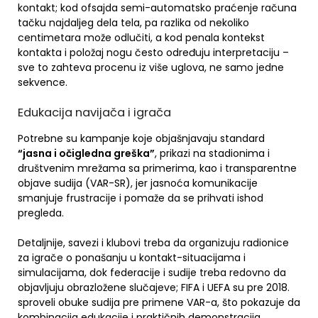
kontakt; kod ofsajda semi-automatsko praćenje računa
tačku najdaljeg dela tela, pa razlika od nekoliko
centimetara može odlučiti, a kod penala kontekst
kontakta i položaj nogu često određuju interpretaciju –
sve to zahteva procenu iz više uglova, ne samo jedne
sekvence.
Edukacija navijača i igrača
Potrebne su kampanje koje objašnjavaju standard
“jasna i očigledna greška”
, prikazi na stadionima i
društvenim mrežama sa primerima, kao i transparentne
objave sudija (VAR-SR), jer jasnoća komunikacije
smanjuje frustracije i pomaže da se prihvati ishod
pregleda.
Detaljnije, savezi i klubovi treba da organizuju radionice
za igrače o ponašanju u kontakt-situacijama i
simulacijama, dok federacije i sudije treba redovno da
objavljuju obrazložene slučajeve; FIFA i UEFA su pre 2018.
sproveli obuke sudija pre primene VAR-a, što pokazuje da
kombinacija edukacije i praktičnih demonstracija