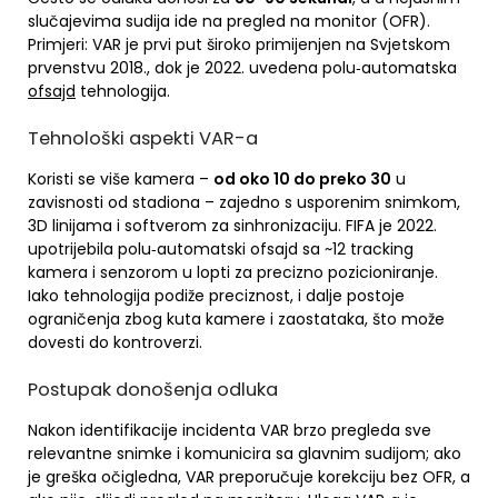
slučajevima sudija ide na pregled na monitor (OFR).
Primjeri: VAR je prvi put široko primijenjen na Svjetskom
prvenstvu 2018., dok je 2022. uvedena polu‑automatska
ofsajd
tehnologija.
Tehnološki aspekti VAR-a
Koristi se više kamera –
od oko 10 do preko 30
u
zavisnosti od stadiona – zajedno s usporenim snimkom,
3D linijama i softverom za sinhronizaciju. FIFA je 2022.
upotrijebila polu‑automatski ofsajd sa ~12 tracking
kamera i senzorom u lopti za precizno pozicioniranje.
Iako tehnologija podiže preciznost, i dalje postoje
ograničenja zbog kuta kamere i zaostataka, što može
dovesti do kontroverzi.
Postupak donošenja odluka
Nakon identifikacije incidenta VAR brzo pregleda sve
relevantne snimke i komunicira sa glavnim sudijom; ako
je greška očigledna, VAR preporučuje korekciju bez OFR, a