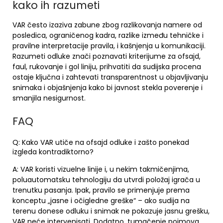
kako ih razumeti
VAR često izaziva zabune zbog razlikovanja namere od
posledica, ograničenog kadra, razlike između tehničke i
pravilne interpretacije pravila, i kašnjenja u komunikaciji.
Razumeti odluke znači poznavati kriterijume za ofsajd,
faul, rukovanje i gol liniju, prihvatiti da sudijska procena
ostaje ključna i zahtevati transparentnost u objavljivanju
snimaka i objašnjenja kako bi javnost stekla poverenje i
smanjila nesigurnost.
FAQ
Q: Kako VAR utiče na ofsajd odluke i zašto ponekad
izgleda kontradiktorno?
A: VAR koristi vizuelne linije i, u nekim takmičenjima,
poluautomatsku tehnologiju da utvrdi položaj igrača u
trenutku pasanja. Ipak, pravilo se primenjuje prema
konceptu „jasne i očigledne greške“ – ako sudija na
terenu donese odluku i snimak ne pokazuje jasnu grešku,
VAR neće intervenisati. Dodatno, tumačenje pojmova