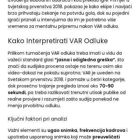
izvođenja slobodnih udaraca i kod prekida igre. Primjer iz
Svjetskog prvenstva 2018. pokazao je kako ekipe i navijači
brzo prihvataju čekanje na potvrdu gola, dok su pojedini
igrači priznali u intervjuima da im je potrebno više
vremena za mentalnu pripremu nakon VAR odluka.
Kako Interpretirati VAR Odluke
Prilikom tumačenja VAR odluka treba imati u vidu da
važeći standard glasi
“jasna i očigledna greška”
, što
znači da sudijska procena ostaje na terenu osim ako
video-dokazi ne pokažu suprotno; VAR je uveden na
Svetskom prvenstvu 2018. i pomaže u četiri kategorije,
dok prosečno trajanje pregleda iznosi oko
70-90
sekundi
, pa treba razlikovati trenutni utisak publike od
realne provjere i razumjeti zašto sudija ponekad ne
menja prvobitnu odluku.
Ključni faktori pri analizi
Važni elementi su
ugao snimka
,
frekvencija kadrova
i
upotreba usporenog snimka koji može
preuveličati