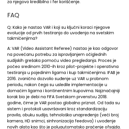
za njegovo kredibilno i fer korišćenje.
FAQ
Q: Kako je nastao VAR i koji su ključni koraci njegove
evolucije od prvih testiranja do uvođenja na svetskim
takmičenjima?
A: VAR (Video Assistant Referee) nastao je kao odgovor
na povećanu potrebu za ispravljanjem očiglednih
sudijskih grešaka pomoću video pregledanja. Proces je
počeo sredinom 2010-ih kroz pilot-projekte i operativna
testiranja u pojedinim ligama i kup takmičenjima. IFAB je
2016. zvanično dozvolio suđenje uz VAR u probnom
periodu, nakon čega su usledile implementacije u
domaćim ligama i kontinentnim kupovima. Najznačajniji
korak bio je debi na FIFA Svetskom prvenstvu 2018.
godine, čime je VAR postao globalno priznat. Od tada su
sistem i protokoli usavršavani kroz standardizaciju
pravila, obuku sudija, tehnološka unapređenja (veći broj
kamera, HD snimci, sinhronizacija feedova) i uvođenje
novih alata kao što je poluautomatsko praćenje ofsajda.