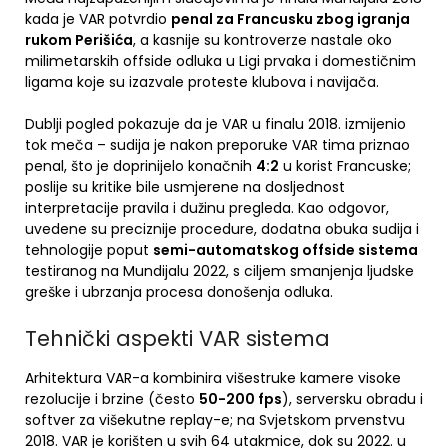
kada je VAR potvrdio
penal za Francusku zbog igranja
rukom Perišića
, a kasnije su kontroverze nastale oko
milimetarskih offside odluka u Ligi prvaka i domestičnim
ligama koje su izazvale proteste klubova i navijača.
Dublji pogled pokazuje da je VAR u finalu 2018. izmijenio
tok meča – sudija je nakon preporuke VAR tima priznao
penal, što je doprinijelo konačnih
4:2
u korist Francuske;
poslije su kritike bile usmjerene na dosljednost
interpretacije pravila i dužinu pregleda. Kao odgovor,
uvedene su preciznije procedure, dodatna obuka sudija i
tehnologije poput
semi-automatskog offside sistema
testiranog na Mundijalu 2022, s ciljem smanjenja ljudske
greške i ubrzanja procesa donošenja odluka.
Tehnički aspekti VAR sistema
Arhitektura VAR-a kombinira višestruke kamere visoke
rezolucije i brzine (često
50-200 fps
), serversku obradu i
softver za višekutne replay-e; na Svjetskom prvenstvu
2018. VAR je korišten u svih 64 utakmice, dok su 2022. u