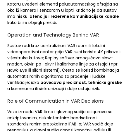
Kataru uvedeni elementi poluautomatskog ofsajda sa
oko 12 kamera i senzorom u lopti. Kritično je da sustav
ima
nisku latenciju
i
rezervne komunikacijske kanale
kako bi se izbjegli prekidi.
Operation and Technology Behind VAR
Sustav radi kroz centralizirani VAR room ili lokalni
videooperativni centar gdje VAR suci koriste 4K prikaze i
višestruke kutove; Replay softver omogućava slow-
motion, okvir-po- okvir i kalibrirane linije za ofsajd (npr.
Hawk-Eye ili slični sistemi). Često se koristi kombinacija
automatiziranih algoritama za praćenje i ljudske
verifikacije; iako
povećava preciznost
,
tehničke greške
u kamerama ili sinkronizaciji i dalje ostaju rizik.
Role of Communication in VAR Decisions
Veza između VAR tima i glavnog sudije osigurava se
enkriptovanim, niskolatentnim headsetima i
standardiziranim protokolima IFAB-a; VAR vodič daje
preporuku, a glavni sudija donosi konačnu odluku ili