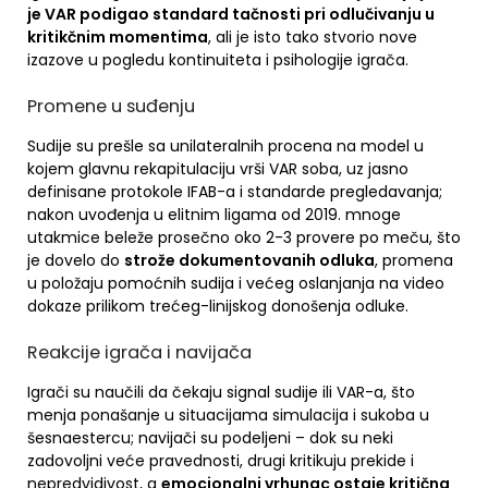
je VAR podigao standard tačnosti pri odlučivanju u
kritikčnim momentima
, ali je isto tako stvorio nove
izazove u pogledu kontinuiteta i psihologije igrača.
Promene u suđenju
Sudije su prešle sa unilateralnih procena na model u
kojem glavnu rekapitulaciju vrši VAR soba, uz jasno
definisane protokole IFAB-a i standarde pregledavanja;
nakon uvođenja u elitnim ligama od 2019. mnoge
utakmice beleže prosečno oko 2-3 provere po meču, što
je dovelo do
strože dokumentovanih odluka
, promena
u položaju pomoćnih sudija i većeg oslanjanja na video
dokaze prilikom trećeg-linijskog donošenja odluke.
Reakcije igrača i navijača
Igrači su naučili da čekaju signal sudije ili VAR-a, što
menja ponašanje u situacijama simulacija i sukoba u
šesnaestercu; navijači su podeljeni – dok su neki
zadovoljni veće pravednosti, drugi kritikuju prekide i
nepredvidivost, a
emocionalni vrhunac ostaje kritična