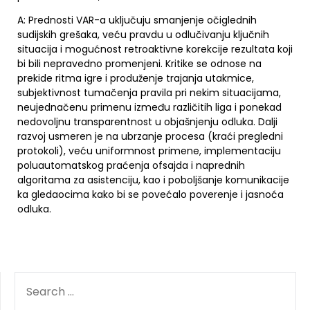
A: Prednosti VAR-a uključuju smanjenje očiglednih
sudijskih grešaka, veću pravdu u odlučivanju ključnih
situacija i mogućnost retroaktivne korekcije rezultata koji
bi bili nepravedno promenjeni. Kritike se odnose na
prekide ritma igre i produženje trajanja utakmice,
subjektivnost tumačenja pravila pri nekim situacijama,
neujednačenu primenu između različitih liga i ponekad
nedovoljnu transparentnost u objašnjenju odluka. Dalji
razvoj usmeren je na ubrzanje procesa (kraći pregledni
protokoli), veću uniformnost primene, implementaciju
poluautomatskog praćenja ofsajda i naprednih
algoritama za asistenciju, kao i poboljšanje komunikacije
ka gledaocima kako bi se povećalo poverenje i jasnoća
odluka.
SEARCH
FOR: