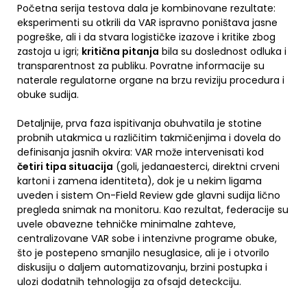
Početna serija testova dala je kombinovane rezultate:
eksperimenti su otkrili da VAR ispravno poništava jasne
pogreške, ali i da stvara logističke izazove i kritike zbog
zastoja u igri;
kritična pitanja
bila su doslednost odluka i
transparentnost za publiku. Povratne informacije su
naterale regulatorne organe na brzu reviziju procedura i
obuke sudija.
Detaljnije, prva faza ispitivanja obuhvatila je stotine
probnih utakmica u različitim takmičenjima i dovela do
definisanja jasnih okvira: VAR može intervenisati kod
četiri tipa situacija
(goli, jedanaesterci, direktni crveni
kartoni i zamena identiteta), dok je u nekim ligama
uveden i sistem On-Field Review gde glavni sudija lično
pregleda snimak na monitoru. Kao rezultat, federacije su
uvele obavezne tehničke minimalne zahteve,
centralizovane VAR sobe i intenzivne programe obuke,
što je postepeno smanjilo nesuglasice, ali je i otvorilo
diskusiju o daljem automatizovanju, brzini postupka i
ulozi dodatnih tehnologija za ofsajd deteckciju.