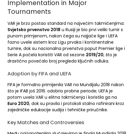
Implementation in Major
Tournaments
VAR je brzo postao standard na najvećim takmičenjima:
Svjetsko prvenstvo 2018
u Rusiji je bio prvi veliki turnir s
punom primjenom, nakon čega su najjače lige i UEFA
fazno uvele sistem kroz Ligu prvaka i kontinentalne
turnire, dok su nacionalna prvenstva poput Premier lige i
Serie A počela koristiti VAR od sezone
2019/20
, što je
drastično povećalo broj pregleda ključnih odluka.
Adoption by FIFA and UEFA
FIFA je formalno primijenila VAR na Mundijalu 2018 nakon
što je IFAB još 2016. odobrio probne periode; UEFA je
potom uvela VAR u elitna takmičenja i koristila ga na
Euro 2020
, dok su pravila i protokoli stalno rafinirani kroz
zajedničke edukacije sudija i tehničke priručnike.
Key Matches and Controversies
Među najzapaženijim slučajevima je finala Mundijala 2018