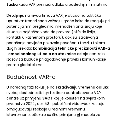
tačka
kada VAR preinači odluku u poslednjim minutima.
Detaljnije, na nivou timova VAR je uticao na taktička
uputstva: treneri sada vežbaju igrače kako da reaguju pri
potencijalnim pregledima, menadžeri analiziraju koje
situacije najčešće vode do provere (offside linije,
kontakti u kaznenom prostoru), dok su istraživanja
ponašanja navijača pokazala povećanu tenziju tokom
dugih prekida;
kombinacija tehničke preciznosti VAR-a
i emocionalnog uticaja na utakmice
ostaje centralni
izazov za buduće prilagođavanje pravila i komunikacije
prema gledateljima.
Budućnost VAR-a
U narednoj fazi fokus je na
skraćivanju vremena odluka
i većoj dosljednosti: ligе testiraju centralizovane VAR
centre uz primjenu
SAOT
koji je korišten na Svjetskom
prvenstvu 2022., dok 5G i poboljšani video-bez zastoja
omogućavaju reakcije u realnom vremenu.
Istovremeno, očekuje se šira primjena
AI
modela za