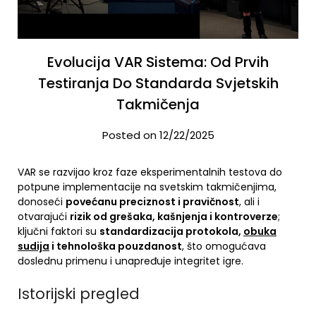
Evolucija VAR Sistema: Od Prvih
Testiranja Do Standarda Svjetskih
Takmičenja
Posted on 12/22/2025
VAR se razvijao kroz faze eksperimentalnih testova do
potpune implementacije na svetskim takmičenjima,
donoseći
povećanu preciznost i pravičnost
, ali i
otvarajući
rizik od grešaka, kašnjenja i kontroverze
;
ključni faktori su
standardizacija protokola,
obuka
sudija
i tehnološka pouzdanost
, što omogućava
doslednu primenu i unapređuje integritet igre.
Istorijski pregled