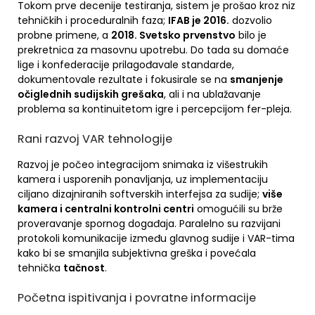
Tokom prve decenije testiranja, sistem je prošao kroz niz
tehničkih i proceduralnih faza;
IFAB je 2016.
dozvolio
probne primene, a
2018. Svetsko prvenstvo
bilo je
prekretnica za masovnu upotrebu. Do tada su domaće
lige i konfederacije prilagođavale standarde,
dokumentovale rezultate i fokusirale se na
smanjenje
očiglednih sudijskih grešaka
, ali i na ublažavanje
problema sa kontinuitetom igre i percepcijom fer-pleja.
Rani razvoj VAR tehnologije
Razvoj je počeo integracijom snimaka iz višestrukih
kamera i usporenih ponavljanja, uz implementaciju
ciljano dizajniranih softverskih interfejsa za sudije;
više
kamera i centralni kontrolni centri
omogućili su brže
proveravanje spornog događaja. Paralelno su razvijani
protokoli komunikacije između glavnog sudije i VAR-tima
kako bi se smanjila subjektivna greška i povećala
tehnička
tačnost
.
Početna ispitivanja i povratne informacije