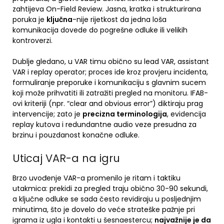
zahtijeva On-Field Review. Jasna, kratka i strukturirana
poruka je
ključna
-nije rijetkost da jedna loša
komunikacija dovede do pogrešne odluke ili velikih
kontroverzi.
Dublje gledano, u VAR timu obično su lead VAR, assistant
VAR i replay operator; proces ide kroz provjeru incidenta,
formuliranje preporuke i komunikaciju s glavnim sucem
koji može prihvatiti ili zatražiti pregled na monitoru. IFAB-
ovi kriteriji (npr. “clear and obvious error”) diktiraju prag
intervencije; zato je
precizna terminologija
, evidencija
replay kutova i redundantne audio veze presudna za
brzinu i pouzdanost konačne odluke.
Uticaj VAR-a na igru
Brzo uvođenje VAR-a promenilo je ritam i taktiku
utakmica: prekidi za pregled traju obično 30-90 sekundi,
a ključne odluke se sada često revidiraju u posljednjim
minutima, što je dovelo do veće strateške pažnje pri
igrama iz ugla i kontakti u šesnaestercu;
najvažnije je da