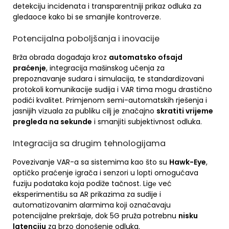
detekciju incidenata i transparentniji prikaz odluka za
gledaoce kako bi se smanjile kontroverze.
Potencijalna poboljšanja i inovacije
Brža obrada događaja kroz
automatsko ofsajd
praćenje
, integracija mašinskog učenja za
prepoznavanje sudara i simulacija, te standardizovani
protokoli komunikacije sudija i VAR tima mogu drastično
podići kvalitet. Primjenom semi-automatskih rješenja i
jasnijih vizuala za publiku cilj je značajno
skratiti vrijeme
pregleda na sekunde
i smanjiti subjektivnost odluka.
Integracija sa drugim tehnologijama
Povezivanje VAR-a sa sistemima kao što su
Hawk-Eye
,
optičko praćenje igrača i senzori u lopti omogućava
fuziju podataka koja podiže tačnost. Ligе već
eksperimentišu sa AR prikazima za sudije i
automatizovanim alarmima koji označavaju
potencijalne prekršaje, dok 5G pruža potrebnu
nisku
latenciju
za brzo donošenje odluka.