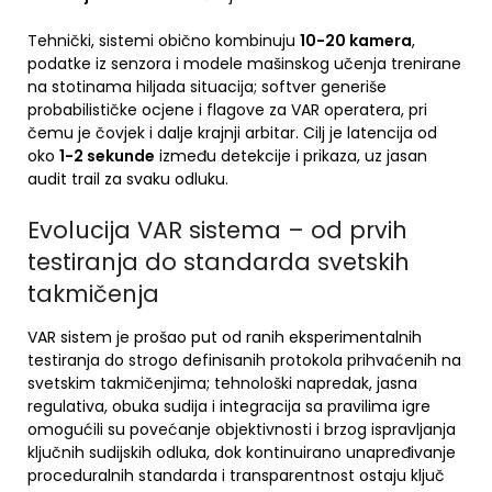
Tehnički, sistemi obično kombinuju
10-20 kamera
,
podatke iz senzora i modele mašinskog učenja trenirane
na stotinama hiljada situacija; softver generiše
probabilističke ocjene i flagove za VAR operatera, pri
čemu je čovjek i dalje krajnji arbitar. Cilj je latencija od
oko
1-2 sekunde
između detekcije i prikaza, uz jasan
audit trail za svaku odluku.
Evolucija VAR sistema – od prvih
testiranja do standarda svetskih
takmičenja
VAR sistem je prošao put od ranih eksperimentalnih
testiranja do strogo definisanih protokola prihvaćenih na
svetskim takmičenjima; tehnološki napredak, jasna
regulativa, obuka sudija i integracija sa pravilima igre
omogućili su povećanje objektivnosti i brzog ispravljanja
ključnih sudijskih odluka, dok kontinuirano unapređivanje
proceduralnih standarda i transparentnost ostaju ključ