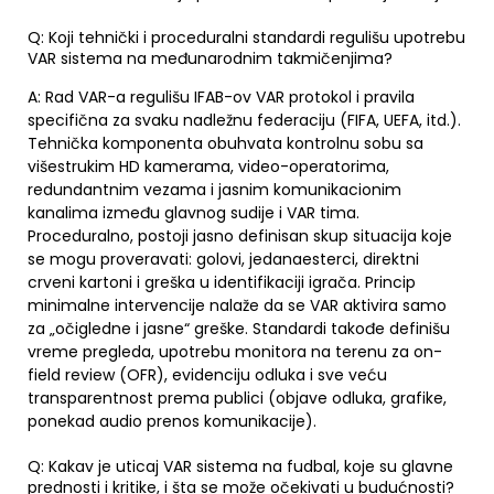
Q: Koji tehnički i proceduralni standardi regulišu upotrebu
VAR sistema na međunarodnim takmičenjima?
A: Rad VAR-a regulišu IFAB-ov VAR protokol i pravila
specifična za svaku nadležnu federaciju (FIFA, UEFA, itd.).
Tehnička komponenta obuhvata kontrolnu sobu sa
višestrukim HD kamerama, video-operatorima,
redundantnim vezama i jasnim komunikacionim
kanalima između glavnog sudije i VAR tima.
Proceduralno, postoji jasno definisan skup situacija koje
se mogu proveravati: golovi, jedanaesterci, direktni
crveni kartoni i greška u identifikaciji igrača. Princip
minimalne intervencije nalaže da se VAR aktivira samo
za „očigledne i jasne“ greške. Standardi takođe definišu
vreme pregleda, upotrebu monitora na terenu za on-
field review (OFR), evidenciju odluka i sve veću
transparentnost prema publici (objave odluka, grafike,
ponekad audio prenos komunikacije).
Q: Kakav je uticaj VAR sistema na fudbal, koje su glavne
prednosti i kritike, i šta se može očekivati u budućnosti?