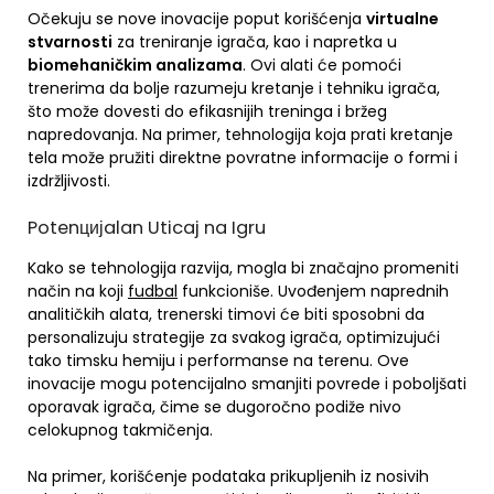
Očekuju se nove inovacije poput korišćenja
virtualne
stvarnosti
za treniranje igrača, kao i napretka u
biomehaničkim analizama
. Ovi alati će pomoći
trenerima da bolje razumeju kretanje i tehniku igrača,
što može dovesti do efikasnijih treninga i bržeg
napredovanja. Na primer, tehnologija koja prati kretanje
tela može pružiti direktne povratne informacije o formi i
izdržljivosti.
Potenцијalan Uticaj na Igru
Kako se tehnologija razvija, mogla bi značajno promeniti
način na koji
fudbal
funkcioniše. Uvođenjem naprednih
analitičkih alata, trenerski timovi će biti sposobni da
personalizuju strategije za svakog igrača, optimizujući
tako timsku hemiju i performanse na terenu. Ove
inovacije mogu potencijalno smanjiti povrede i poboljšati
oporavak igrača, čime se dugoročno podiže nivo
celokupnog takmičenja.
Na primer, korišćenje podataka prikupljenih iz nosivih