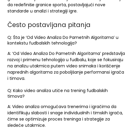
da redefiniše granice sporta, postavljajući nove
standarde u analizi i strategiji igre.
Često postavljana pitanja
Q: Šta je ‘Od Video Analiza Do Pametnih Algoritama’ u
kontekstu fudbalskih tehnologija?
A: ‘Od Video Analiza Do Pametnih Algoritama’ predstavlja
razvoj i primenu tehnologija u fudbalu, koje se fokusiraju
na analizu utakmica putem video snimaka i korišćenje
naprednih algoritama za poboljšanje performansi igrača
i timova.
Q: Kako video analiza utiče na trening fudbalskih
timova?
A: Video analiza omogućava trenerima i igračima da
identifikuju slabosti i snage individualnih i timskih igrača,
čime se optimizuje proces treninga i strategije za
sledeće utakmice.