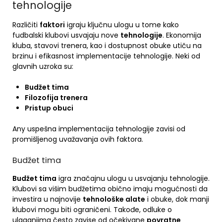
tehnologije
Različiti
faktori
igraju ključnu ulogu u tome kako
fudbalski klubovi usvajaju nove
tehnologije
. Ekonomija
kluba, stavovi trenera, kao i dostupnost obuke utiču na
brzinu i efikasnost implementacije tehnologije. Neki od
glavnih uzroka su:
Budžet tima
Filozofija trenera
Pristup obuci
Any uspešna implementacija tehnologije zavisi od
promišljenog uvažavanja ovih faktora.
Budžet tima
Budžet tima
igra značajnu ulogu u usvajanju tehnologije.
Klubovi sa višim budžetima obično imaju mogućnosti da
investira u najnovije
tehnološke alate
i obuke, dok manji
klubovi mogu biti ograničeni. Takođe, odluke o
ulaganjima često zavise od očekivane
povratne