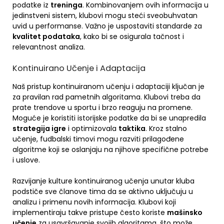
podatke iz
treninga
. Kombinovanjem ovih informacija u
jedinstveni sistem, klubovi mogu steći sveobuhvatan
uvid u performanse. Važno je uspostaviti standarde za
kvalitet podataka
, kako bi se osigurala tačnost i
relevantnost analiza.
Kontinuirano Učenje i Adaptacija
Naš pristup kontinuiranom učenju i adaptaciji ključan je
za pravilan rad pametnih algoritama. Klubovi treba da
prate trendove u sportu i brzo reaguju na promene.
Moguće je koristiti istorijske podatke da bi se unapredila
strategija igre
i optimizovala
taktika
. Kroz stalno
učenje, fudbalski timovi mogu razviti prilagođene
algoritme koji se oslanjaju na njihove specifične potrebe
i uslove.
Razvijanje kulture kontinuiranog učenja unutar kluba
podstiče sve članove tima da se aktivno uključuju u
analizu i primenu novih informacija. Klubovi koji
implementiraju takve pristupe često koriste
mašinsko
učenje
za usavršavanje svojih algoritama, što može