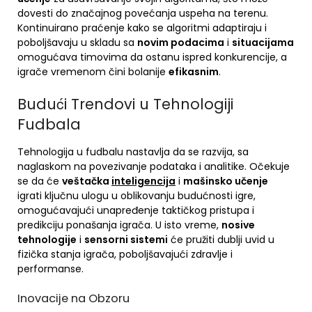
dovesti do značajnog povećanja uspeha na terenu.
Kontinuirano praćenje kako se algoritmi adaptiraju i
poboljšavaju u skladu sa
novim podacima
i
situacijama
omogućava timovima da ostanu ispred konkurencije, a
igrače vremenom čini bolanije
efikasnim
.
Budući Trendovi u Tehnologiji
Fudbala
Tehnologija u fudbalu nastavlja da se razvija, sa
naglaskom na povezivanje podataka i analitike. Očekuje
se da će
veštačka
inteligencija
i
mašinsko učenje
igrati ključnu ulogu u oblikovanju budućnosti igre,
omogućavajući unapređenje taktičkog pristupa i
predikciju ponašanja igrača. U isto vreme,
nosive
tehnologije
i
sensorni sistemi
će pružiti dublji uvid u
fizička stanja igrača, poboljšavajući zdravlje i
performanse.
Inovacije na Obzoru