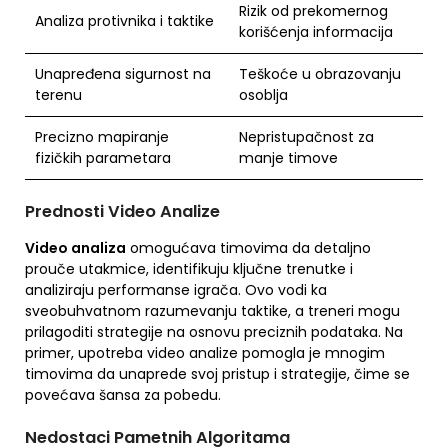
Rizik od prekomernog
Analiza protivnika i taktike
korišćenja informacija
Unapređena sigurnost na
Teškoće u obrazovanju
terenu
osoblja
Precizno mapiranje
Nepristupačnost za
fizičkih parametara
manje timove
Prednosti Video Analize
Video analiza
omogućava timovima da detaljno
prouče utakmice, identifikuju ključne trenutke i
analiziraju performanse igrača. Ovo vodi ka
sveobuhvatnom razumevanju taktike, a treneri mogu
prilagoditi strategije na osnovu preciznih podataka. Na
primer, upotreba video analize pomogla je mnogim
timovima da unaprede svoj pristup i strategije, čime se
povećava šansa za pobedu.
Nedostaci Pametnih Algoritama