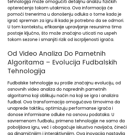
tehnologija može omogućiti detaljnu analizu fizičkih
opterećenja tokom utakmica. Ova informacija će
pomoći trenerima u donošenju odluka o tome kada je
igrač spreman za igru ili kada je potrebno da se odmori.
U tom kontekstu, efikasnije upravljanje resursima tima
postaje ključno, što može značajno uticati na uspeh
tokom sezone i smanjiti rizik od iscrpljenosti igrača.
Od Video Analiza Do Pametnih
Algoritama – Evolucija Fudbalskih
Tehnologija
Fudbalske tehnologije su prošle značajnu evoluciju, od
osnovnih video analiza do naprednih pametnih
algoritama koji oblikuju način na koji se igra i analizira
fudbal. Ova transformacija omogućava timovima da
unaprede taktiku, optimizuju performanse igrača i
donose informisane odluke na osnovu podataka. U
savremenom fudbalu, primena tehnologije ne samo da
poboljšava igru, već i obogaćuje iskustvo navijača, čineći
ga dinamičnijim i interaktivnijim. Ova inovacija nastavlja