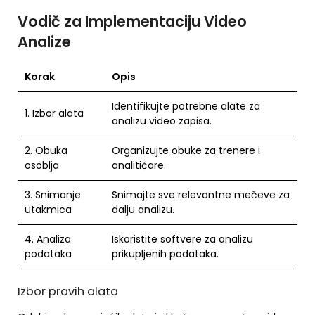
Vodič za Implementaciju Video
Analize
Korak
Opis
Identifikujte potrebne alate za
1. Izbor alata
analizu video zapisa.
2.
Obuka
Organizujte obuke za trenere i
osoblja
analitičare.
3. Snimanje
Snimajte sve relevantne mečeve za
utakmica
dalju analizu.
4. Analiza
Iskoristite softvere za analizu
podataka
prikupljenih podataka.
Izbor pravih alata