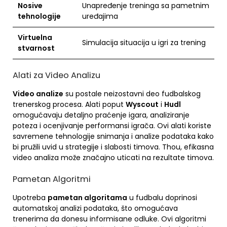
Nosive
Unapređenje treninga sa pametnim
tehnologije
uređajima
Virtuelna
Simulacija situacija u igri za trening
stvarnost
Alati za Video Analizu
Video analize
su postale neizostavni deo fudbalskog
trenerskog procesa. Alati poput
Wyscout
i
Hudl
omogućavaju detaljno praćenje igara, analiziranje
poteza i ocenjivanje performansi igrača. Ovi alati koriste
savremene tehnologije snimanja i analize podataka kako
bi pružili uvid u strategije i slabosti timova. Thou, efikasna
video analiza može značajno uticati na rezultate timova.
Pametan Algoritmi
Upotreba
pametan algoritama
u fudbalu doprinosi
automatskoj analizi podataka, što omogućava
trenerima da donesu informisane odluke. Ovi algoritmi