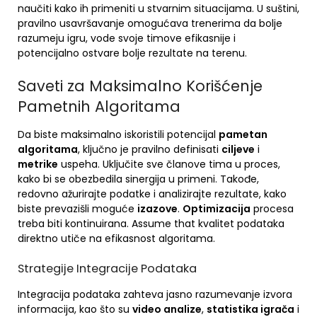
naučiti kako ih primeniti u stvarnim situacijama. U suštini,
pravilno usavršavanje omogućava trenerima da bolje
razumeju igru, vode svoje timove efikasnije i
potencijalno ostvare bolje rezultate na terenu.
Saveti za Maksimalno Korišćenje
Pametnih Algoritama
Da biste maksimalno iskoristili potencijal
pametan
algoritama
, ključno je pravilno definisati
ciljeve
i
metrike
uspeha. Uključite sve članove tima u proces,
kako bi se obezbedila sinergija u primeni. Takođe,
redovno ažurirajte podatke i analizirajte rezultate, kako
biste prevazišli moguće
izazove
.
Optimizacija
procesa
treba biti kontinuirana. Assume that kvalitet podataka
direktno utiče na efikasnost algoritama.
Strategije Integracije Podataka
Integracija podataka zahteva jasno razumevanje izvora
informacija, kao što su
video analize
,
statistika igrača
i