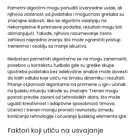
Pametni algoritmi mogu ponuditi izvanredne uvide, ali
njihova zavisnost od podataka i mogućnost grešaka su
značajne slabosti. Ako se algoritmi oslanjaju na
nekompletne ili pristrasne podatke, rezultati mogu biti
obmanjujući. Takođe, njihovo razumevanje često
zahteva napredna znanja, što može ograničiti pristup
trenerima i osoblju sa manje iskustva.
Nedostaci pametnih algoritama se ne mogu zanemariti,
posebno u kontekstu fudbala gde su greške skupe.
Upotreba podataka bez adekvatne analize može dovesti
do loših odluka koje utiču na timsku dinamiku i rezultati.
Pitanje otpornosti algoritama na promene u igri i učinak
na ljudsku intuiciju takođe su značajni. Treneri mogu
postati previše zavisni od tehnoloških alata, što može
ugušiti kreativnost i adaptivne sposobnosti timova.
Učenici i treneri moraju pronaći ravnotežu između
korišćenja tehnologije i očuvanja ljudskog elementa igre.
Faktori koji utiču na usvajanje