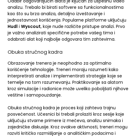
Odabir odgovarajućih alata je ključan za uspešnu video
analizu. Trebalo bi birati softvere sa funkcionalnostima
kao što su brza analiza, detaljno izveštavanje i
jednostavnost korišćenja. Popularne platforme uključuju
Hudl
i
Wyscout
, koje nude različite pristupe analizi. Prvo
je važno analizirati specifične potrebe vašeg tima i
odabrati alat koji najbolje odgovara tim zahtevima.
Obuka stručnog kadra
Obrazovanje trenera je neophodno za optimalno
korišćenje tehnologije. Treneri moraju razumeti kako
interpretirati analize i implementirati strategije koje se
temelje na tom razumevanju. Praktikovanje sa alatom
kroz simulacije i radionice može uveliko poboljšati njihove
veštine i samopouzdanje.
Obuka stručnog kadra je proces koji zahteva trajnu
posvećenost. Učesnici bi trebali prolaziti kroz sesije koje
uključuju stvarne primere iz mečeva, analizu snimaka i
zajedničke diskusije. Kroz ovakve aktivnosti, treneri mogu
razviti kritičko razmišljanje o analitičkim podacima i