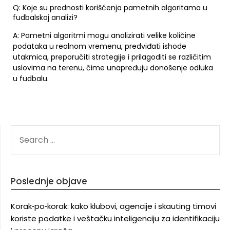
Q: Koje su prednosti korišćenja pametnih algoritama u
fudbalskoj analizi?
A: Pametni algoritmi mogu analizirati velike količine
podataka u realnom vremenu, predviđati ishode
utakmica, preporučiti strategije i prilagoditi se različitim
uslovima na terenu, čime unapređuju donošenje odluka
u fudbalu.
SEARCH
FOR:
Poslednje objave
Korak‑po‑korak: kako klubovi, agencije i skauting timovi
koriste podatke i veštačku inteligenciju za identifikaciju