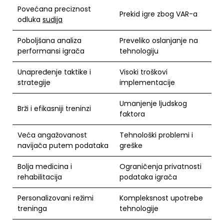
Povećana preciznost
Prekid igre zbog VAR-a
odluka
sudija
Poboljšana analiza
Preveliko oslanjanje na
performansi igrača
tehnologiju
Unapređenje taktike i
Visoki troškovi
strategije
implementacije
Umanjenje ljudskog
Brži i efikasniji treninzi
faktora
Veća angažovanost
Tehnološki problemi i
navijača putem podataka
greške
Bolja medicina i
Ograničenja privatnosti
rehabilitacija
podataka igrača
Personalizovani režimi
Kompleksnost upotrebe
treninga
tehnologije