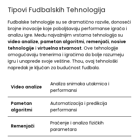
Tipovi Fudbalskih Tehnologija
Fudbalske tehnologije su se dramatično razvile, donoseći
brojne inovacije koje poboljšavaju performanse igrača i
analizu igre. Među najvažnijim vrstama tehnologija su
video analize
,
pametan algoritmi
,
remenjači
,
nosive
tehnologije
i
virtuelna stvarnost
. Ove tehnologije
omogućavaju trenerima i igračima da bolje razumeju
igru i unaprede svoje veštine. Thou, ovaj tehnološki
napredak je ključan za budućnost fudbala.
Analiza snimaka utakmica i
Video analize
performansi
Pametan
Automatizacija i predikcija
algoritmi
performansi
Praćenje i analiza fizičkih
Remenjači
parametara