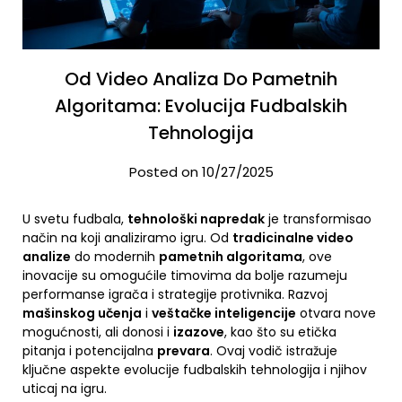
Od Video Analiza Do Pametnih
Algoritama: Evolucija Fudbalskih
Tehnologija
Posted on 10/27/2025
U svetu fudbala,
tehnološki napredak
je transformisao
način na koji analiziramo igru. Od
tradicinalne video
analize
do modernih
pametnih algoritama
, ove
inovacije su omogućile timovima da bolje razumeju
performanse igrača i strategije protivnika. Razvoj
mašinskog učenja
i
veštačke inteligencije
otvara nove
mogućnosti, ali donosi i
izazove
, kao što su etička
pitanja i potencijalna
prevara
. Ovaj vodič istražuje
ključne aspekte evolucije fudbalskih tehnologija i njihov
uticaj na igru.