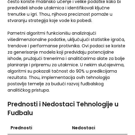
često koriste mašinsko učenje i velike podatke kako bi
predvideli ishode utakmica i identifikovali ključne
trenutke u igri. Thou, njihova preciznost pomaže u
stvaranju strategija koje vode ka pobedi.
Pametni algoritmi funkcionišu analizirajući
višedimenzionalne podatke, uključujući statistike igrača,
trendove i performanse protivnika. Ovi podaci se koriste
za generisanje modela koji predviđaju potencijalne
ishode, pružajući trenerima i analitičarima alate za bolje
planiranje i pripremu za utakmice. U nekim slučajevima,
algoritmi su pokazali tačnost do 90% u predikcijama
rezultata. Thou, implementacija ovih tehnologija
postavlja temelje za budući razvoj fudbalskog
analitičkog pristupa.
Prednosti i Nedostaci Tehnologije u
Fudbalu
Prednosti
Nedostaci