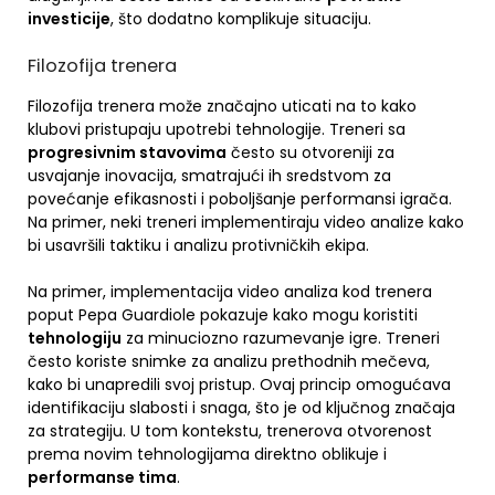
investicije
, što dodatno komplikuje situaciju.
Filozofija trenera
Filozofija trenera može značajno uticati na to kako
klubovi pristupaju upotrebi tehnologije. Treneri sa
progresivnim stavovima
često su otvoreniji za
usvajanje inovacija, smatrajući ih sredstvom za
povećanje efikasnosti i poboljšanje performansi igrača.
Na primer, neki treneri implementiraju video analize kako
bi usavršili taktiku i analizu protivničkih ekipa.
Na primer, implementacija video analiza kod trenera
poput Pepa Guardiole pokazuje kako mogu koristiti
tehnologiju
za minuciozno razumevanje igre. Treneri
često koriste snimke za analizu prethodnih mečeva,
kako bi unapredili svoj pristup. Ovaj princip omogućava
identifikaciju slabosti i snaga, što je od ključnog značaja
za strategiju. U tom kontekstu, trenerova otvorenost
prema novim tehnologijama direktno oblikuje i
performanse tima
.