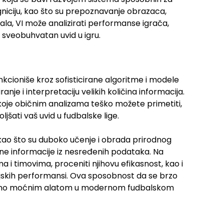
gniciju, kao što su prepoznavanje obrazaca,
ala, VI može analizirati performanse igrača,
a sveobuhvatan uvid u igru.
nkcioniše kroz sofisticirane algoritme i modele
je i interpretaciju velikih količina informacija.
koje običnim analizama teško možete primetiti,
jšati vaš uvid u fudbalske lige.
 kao što su duboko učenje i obrada prirodnog
ntne informacije iz nesređenih podataka. Na
a i timovima, proceniti njihovu efikasnost, kao i
ijskih performansi. Ova sposobnost da se brzo
uzetno moćnim alatom u modernom fudbalskom