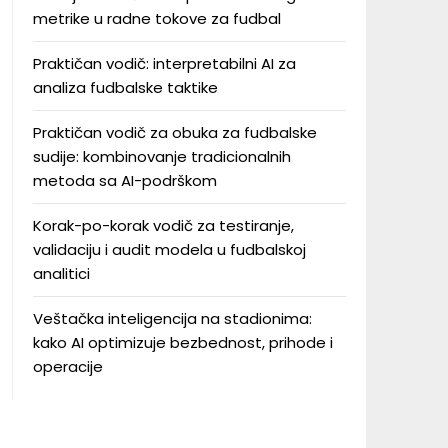
metrike u radne tokove za fudbal
Praktičan vodič: interpretabilni AI za
analiza fudbalske taktike
Praktičan vodič za obuka za fudbalske
sudije: kombinovanje tradicionalnih
metoda sa AI-podrškom
Korak-po-korak vodič za testiranje,
validaciju i audit modela u fudbalskoj
analitici
Veštačka inteligencija na stadionima:
kako AI optimizuje bezbednost, prihode i
operacije