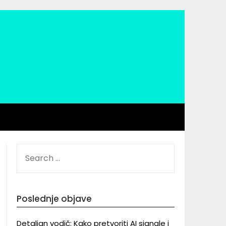
SEARCH
FOR:
Poslednje objave
Detaljan vodič: Kako pretvoriti AI signale i