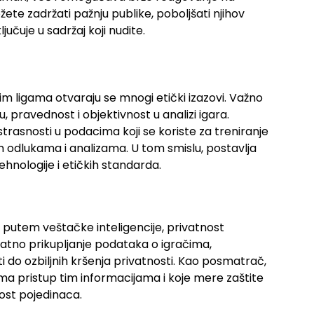
ete zadržati pažnju publike, poboljšati njihov
ljučuje u sadržaj koji nudite.
m ligama otvaraju se mnogi etički izazovi. Važno
, pravednost i objektivnost u analizi igara.
strasnosti u podacima koji se koriste za treniranje
m odlukama i analizama. U tom smislu, postavlja
hnologije i etičkih standarda.
a putem veštačke inteligencije, privatnost
atno prikupljanje podataka o igračima,
 do ozbiljnih kršenja privatnosti. Kao posmatrač,
ima pristup tim informacijama i koje mere zaštite
ost pojedinaca.