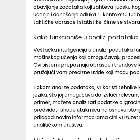
obavljanje zadataka koji zahteva ljudsku ko
učenje i donošenje odluka. U kontekstu fudb
taktičke obrasce i statistike, čime se stvar
Kako funkcioniše u analizi podataka
Veštačka inteligencija u analizi podataka fu
mašinskog učenja koji omogućavaju procesiran
Ovi sistemi prepoznaju obrasce i trendove 
pružajući vam precizne uvide koji mogu pobol
Tokom analize podataka, VI koristi tehnike
jezika, što joj omogućava da izvlači releva
primer, možete analizirati podatke o igračim
predvideti ishode utakmica na osnovu istor
prilagodi novim informacijama čini VI iz
analitičkom društvu.