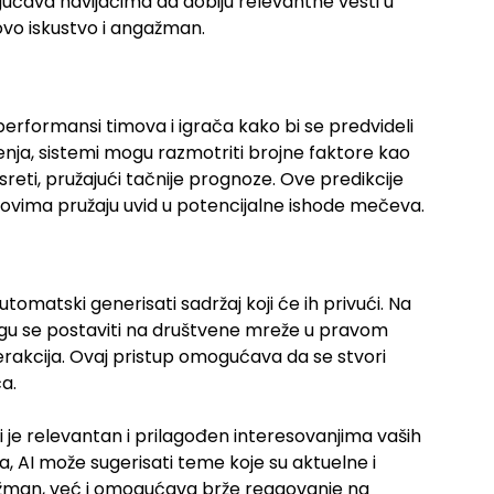
gućava navijačima da dobiju relevantne vesti u
vo iskustvo i angažman.
performansi timova i igrača kako bi se predvideli
nja, sistemi mogu razmotriti brojne faktore kao
reti, pružajući tačnije prognoze. Ove predikcije
ovima pružaju uvid u potencijalne ishode mečeva.
omatski generisati sadržaj koji će ih privući. Na
 mogu se postaviti na društvene mreže u pravom
terakcija. Ovaj pristup omogućava da se stvori
a.
i je relevantan i prilagođen interesovanjima vaših
a, AI može sugerisati teme koje su aktuelne i
žman, već i omogućava brže reagovanje na