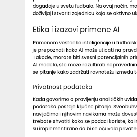
događaje u svetu fudbala. Na ovaj način, mož
doživljaj i stvoriti zajednicu koja se aktivno uk
Etika i izazovi primene AI
Primenom veštačke inteligencije u fudbalski
je prepoznati kako AI može uticati na pravdu
Takođe, morate biti svesni potencijalnih pri
AI modela, što može rezultirati nepravedni
se pitanje kako zadržati ravnotežu između te
Privatnost podataka
Kada govorimo o pravljenju analitičkih uvid
podataka postaje ključno pitanje. Sveobuhv
navijačima i njihovim navikama može dovesti
trebate shvatiti kako se podaci koriste, ko 
su implementirane da bi se očuvala privatn