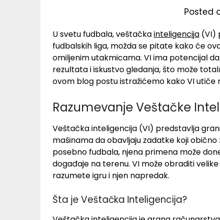
Posted 
U svetu fudbala, veštačka
inteligencija
(VI) 
fudbalskih liga, možda se pitate kako će ova
omiljenim utakmicama. VI ima potencijal da
rezultata i iskustvo gledanja, što može tota
ovom blog postu istražićemo kako VI utiče na
Razumevanje Veštačke Intel
Veštačka inteligencija (VI) predstavlja gr
mašinama da obavljaju zadatke koji obično za
posebno fudbala, njena primena može doneti 
događaje na terenu. VI može obraditi veli
razumete igru i njen napredak.
Šta je Veštačka Inteligencija?
Veštačka inteligencija je grana računarstv