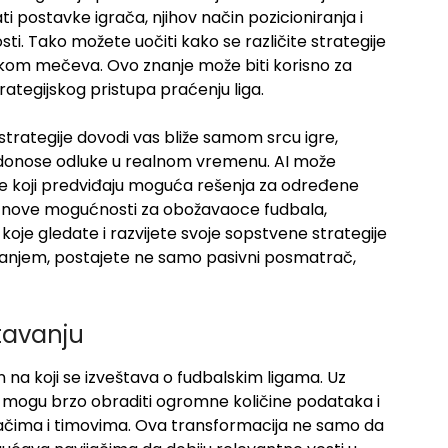
i postavke igrača, njihov način pozicioniranja i
sti. Tako možete uočiti kako se različite strategije
tokom mečeva. Ovo znanje može biti korisno za
rategijskog pristupa praćenju liga.
i strategije dovodi vas bliže samom srcu igre,
či donose odluke u realnom vremenu. AI može
dele koji predviđaju moguća rešenja za određene
ara nove mogućnosti za obožavaoce fudbala,
je gledate i razvijete svoje sopstvene strategije
nanjem, postajete ne samo pasivni posmatrač,
tavanju
 na koji se izveštava o fudbalskim ligama. Uz
i mogu brzo obraditi ogromne količine podataka i
račima i timovima. Ova transformacija ne samo da