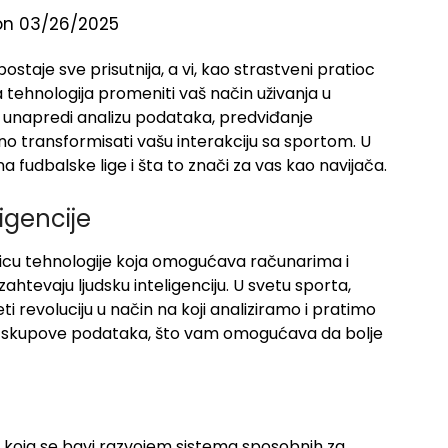
on 03/26/2025
postaje sve prisutnija, a vi, kao strastveni pratioc
 tehnologija promeniti vaš način uživanja u
 unapredi analizu podataka, predviđanje
lno transformisati vašu interakciju sa sportom. U
 fudbalske lige i šta to znači za vas kao navijača.
igencije
anicu tehnologije koja omogućava računarima i
htevaju ljudsku inteligenciju. U svetu sporta,
revoluciju u način na koji analiziramo i pratimo
ke skupove podataka, što vam omogućava da bolje
a koja se bavi razvojem sistema sposobnih za