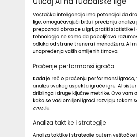
Uticaj AI na fudbalske lige
Veštačka inteligencija ima potencijal da dr
lige, omogućavajući bržu i precizniju anali
prepoznati obrasce u igri, pratiti statistike 
tehnologija ne samo da poboljšava razumeva
odluka od strane trenera i menadžera. AI mo
unapređenja vaših omiljenih timova.
Praćenje performansi igrača
Kada je reč o praćenju performansi igrača,
analizu svakog aspekta igrače igre. AI sist
driblinga i druge ključne metrike. Ovo va
kako se vaši omiljeni igrači razvijaju toko
zvezde.
Analiza taktike i strategije
Analiza taktike i strategije putem veštačke