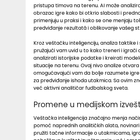
pristupa timova na terenu. AI može analizirat
obrazac igre kako bi otkrio slabosti i predno
primenjuju u praksi i kako se one menjaju 
predviđanje rezultatâ i oblikovanje vašeg st
Kroz veštačku inteligenciju, analiza taktike 
pružajući vam uvid u to kako treneri i igra
analizirati istorijske podatke i kreirati mo
situacije na terenu. Ovaj nivo analize otv
omogućavajući vam da bolje razumete igre ko
za predviđanje ishoda utakmica. Sa ovim z
već aktivni analitičar fudbalskog sveta.
Promene u medijskom izveš
Veštačka inteligencija značajno menja način
pomoć naprednih analitičkih alata, novinar
pružiti tačne informacije o utakmicama, ig