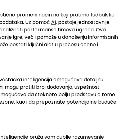
astično promeni način na koji pratimo fudbalske
zu podataka. Uz pomoć
AI
, postaje jednostavnije
i analizirati performanse timova i igrača. Ova
nje igre, već i pomaže u donošenju informisanih
že postati ključni alat u procesu ocene i
 veštačka inteligencija omogućava detaljnu
emi mogu pratiti broj dodavanja, uspešnost
m omogućava da steknete bolju predstavu o tome
m sezone, kao i da prepoznate potencijalne buduće
 inteligencije pruža vam dublje razumevanje