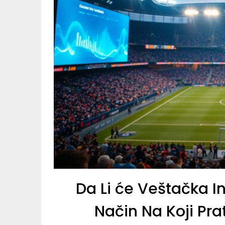
Da Li će Veštačka In
Način Na Koji Pr