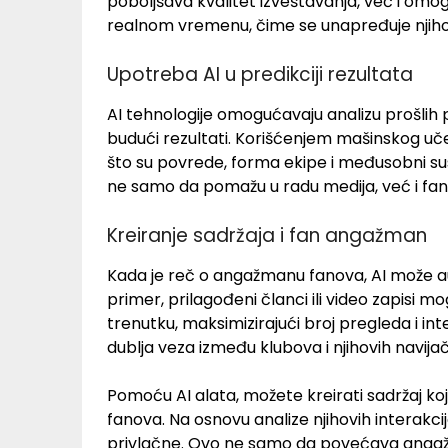
poboljšava kvalitet izveštavanja, već i omo
realnom vremenu, čime se unapređuje njiho
Upotreba AI u predikciji rezultata
AI tehnologije omogućavaju analizu prošlih 
budući rezultati. Korišćenjem mašinskog uče
što su povrede, forma ekipe i međusobni sus
ne samo da pomažu u radu medija, već i fan
Kreiranje sadržaja i fan angažman
Kada je reč o angažmanu fanova, AI može aut
primer, prilagođeni članci ili video zapisi
trenutku, maksimizirajući broj pregleda i in
dublja veza između klubova i njihovih navijač
Pomoću AI alata, možete kreirati sadržaj koj
fanova. Na osnovu analize njihovih interakcij
privlačne. Ovo ne samo da povećava anga