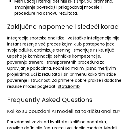
Meri uticaj i iteriraj: definiši KPIs (npr. xG promena,
smanjenje povreda) i prilagođavaj modele i
procedure na osnovu rezultata.
Zaključne napomene i sledeći koraci
Integracija sportske analitike i veštačke inteligencije nije
instant rešenje već proces kojim klub postepeno jača
svoje odluke, optimizuje trening i smanjuje rizike. Ključ
uspeha je kombinacija tehničke kompetencije,
poverenja trenera i transparentnih procedura za
upravljanje podacima. Počni sa malim, jasno merljivim
projektima, uči iz rezultata i širi primenu kako tim stiče
poverenje i stručnost. Za primere dobre prakse i dodatne
resurse možeš pogledati
StatsBomb
.
Frequently Asked Questions
Koliko su pouzdani AI modeli za taktičku analizu?
Pouzdanost zavisi od kvaliteta i količine podataka,
pravilne definicije feature-a i validacije modela. Modeli