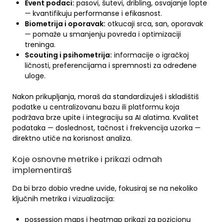
Event podaci:
pasovi, šutevi, dribling, osvajanje lopte
— kvantifikuju performanse i efikasnost.
Biometrija i oporavak:
otkucaji srca, san, oporavak
— pomaže u smanjenju povreda i optimizaciji
treninga.
Scouting i psihometrija:
informacije o igračkoj
ličnosti, preferencijama i spremnosti za određene
uloge.
Nakon prikupljanja, moraš da standardizuješ i skladištiš
podatke u centralizovanu bazu ili platformu koja
podržava brze upite i integraciju sa AI alatima. Kvalitet
podataka — doslednost, tačnost i frekvencija uzorka —
direktno utiče na korisnost analiza.
Koje osnovne metrike i prikazi odmah
implementiraš
Da bi brzo dobio vredne uvide, fokusiraj se na nekoliko
ključnih metrika i vizualizacija:
possession maps i heatmap prikazi za pozicionu