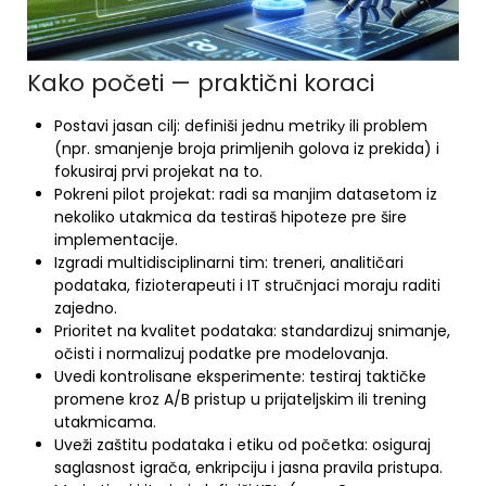
Kako početi — praktični koraci
Postavi jasan cilj: definiši jednu metrikу ili problem
(npr. smanjenje broja primljenih golova iz prekida) i
fokusiraj prvi projekat na to.
Pokreni pilot projekat: radi sa manjim datasetom iz
nekoliko utakmica da testiraš hipoteze pre šire
implementacije.
Izgradi multidisciplinarni tim: treneri, analitičari
podataka, fizioterapeuti i IT stručnjaci moraju raditi
zajedno.
Prioritet na kvalitet podataka: standardizuj snimanje,
očisti i normalizuj podatke pre modelovanja.
Uvedi kontrolisane eksperimente: testiraj taktičke
promene kroz A/B pristup u prijateljskim ili trening
utakmicama.
Uveži zaštitu podataka i etiku od početka: osiguraj
saglasnost igrača, enkripciju i jasna pravila pristupa.