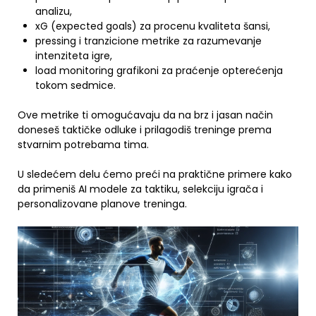
analizu,
xG (expected goals) za procenu kvaliteta šansi,
pressing i tranzicione metrike za razumevanje
intenziteta igre,
load monitoring grafikoni za praćenje opterećenja
tokom sedmice.
Ove metrike ti omogućavaju da na brz i jasan način
doneseš taktičke odluke i prilagodiš treninge prema
stvarnim potrebama tima.
U sledećem delu ćemo preći na praktične primere kako
da primeniš AI modele za taktiku, selekciju igrača i
personalizovane planove treninga.