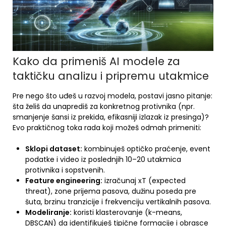
Kako da primeniš AI modele za
taktičku analizu i pripremu utakmice
Pre nego što uđeš u razvoj modela, postavi jasno pitanje:
šta želiš da unaprediš za konkretnog protivnika (npr.
smanjenje šansi iz prekida, efikasniji izlazak iz presinga)?
Evo praktičnog toka rada koji možeš odmah primeniti:
Sklopi dataset:
kombinuješ optičko praćenje, event
podatke i video iz poslednjih 10–20 utakmica
protivnika i sopstvenih.
Feature engineering:
izračunaj xT (expected
threat), zone prijema pasova, dužinu poseda pre
šuta, brzinu tranzicije i frekvenciju vertikalnih pasova.
Modeliranje:
koristi klasterovanje (k-means,
DBSCAN) da identifikuješ tipične formacije i obrasce