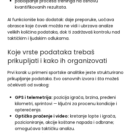
poboljšanje procesa treninga na osnovu
kvantifikovanih rezultata.
AI funkcioniše kao dodatak: daje preporuke, uočava
obrasce koje čovek možda ne vidi i ubrzava analize
velikih količina podataka, dok ti zadržavaš kontrolu nad
taktičkim i ljudskim odlukama.
Koje vrste podataka trebaš
prikupljati i kako ih organizovati
Prvi korak u primeni sportske analitike jeste strukturirano
prikupljanje podataka. Evo osnovnih izvora i šta možeš
očekivati od svakog:
GPS i telemetrija:
pozicija igrača, brzina, pređeni
kilometri, sprintovi — ključni za procenu kondicije i
opterećenja.
Optičko praćenje i video:
kretanje lopte i igrača,
pozicioniranje, akcije koštane napada i odbrane;
omogućava taktičku analizu.