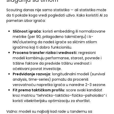
Scouting danas nije samo statistika — ali statistika može
da ti pokaže koga vredi pogledati uživo. Kako koristiti AI za
pametan izbor igrača:
Sličnost igrača:
koristi embedding ili normalizovane
metrike (per 90, prilagođeno takmičenju) i k-
NN/clustering da nađeš igrače sa sličnim stilom
igračima koji ti dobro funkcionišu.
Procena transfer rizika i vrednosti:
regresioni
modeli kombinuju performanse, starost, povrede i
tržišne faktore da predvide tržišnu vrednost i
očekivani povrat investicije.
Predviđanje razvoja:
longitudinalni modeli (survival
analysis, time-series) pomažu da proceniš
verovatnoću napretka igrača u naredne 2–3 sezone.
Fit prema taktičkom profilu:
score svaki kandidat
kroz matricu “tehničko–taktičko–fizičko–psihološko” i
koristi višekriterijsku optimizaciju za shortlist.
Važno: modeli su najbolji kad rade u tandemu sa