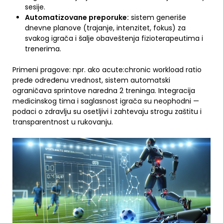
sesije.
Automatizovane preporuke:
sistem generiše
dnevne planove (trajanje, intenzitet, fokus) za
svakog igrača i šalje obaveštenja fizioterapeutima i
trenerima.
Primeni pragove: npr. ako acute:chronic workload ratio
pređe određenu vrednost, sistem automatski
ograničava sprintove naredna 2 treninga. Integracija
medicinskog tima i saglasnost igrača su neophodni —
podaci o zdravlju su osetljivi i zahtevaju strogu zaštitu i
transparentnost u rukovanju.