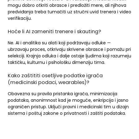
mogu dobro otkriti obrasce i predložiti mere, ali njihova
predviđanja treba tumačiti uz stručni uvid trenera i video
verifikaciju.
Hoće li AI zameniti trenere i skauting?
Ne. AI i analitika su alati koji podržavaju odluke —
ubrzavaju proces, otkrivaju skrivene obrasce i pomažu pri
selekciji. Krajnja odluka i dalje ostaje ljudima koji razumeju
taktičku, kulturnu i psihološku dimenziju tima.
Kako zaštititi osetljive podatke igrača
(medicinski podaci, wearables)?
Obavezna su pravila pristanka igrača, minimizacija
podataka, anonimnost kad je moguće, enkripcija i jasno
ograničen pristup. Uključi pravni i medicinski tim u dizajn
sistema i poštuj zakone o privatnosti i zaštiti podataka.