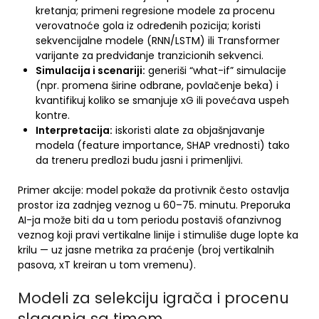
kretanja; primeni regresione modele za procenu
verovatnoće gola iz određenih pozicija; koristi
sekvencijalne modele (RNN/LSTM) ili Transformer
varijante za predviđanje tranzicionih sekvenci.
Simulacija i scenariji:
generiši “what-if” simulacije
(npr. promena širine odbrane, povlačenje beka) i
kvantifikuj koliko se smanjuje xG ili povećava uspeh
kontre.
Interpretacija:
iskoristi alate za objašnjavanje
modela (feature importance, SHAP vrednosti) tako
da treneru predlozi budu jasni i primenljivi.
Primer akcije: model pokaže da protivnik često ostavlja
prostor iza zadnjeg veznog u 60–75. minutu. Preporuka
AI-ja može biti da u tom periodu postaviš ofanzivnog
veznog koji pravi vertikalne linije i stimuliše duge lopte ka
krilu — uz jasne metrika za praćenje (broj vertikalnih
pasova, xT kreiran u tom vremenu).
Modeli za selekciju igrača i procenu
slaganja sa timom