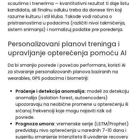
scautima i trenerima — kvantitativni rezultat ti daje listu
kandidata, ali finalnu odluku treba da donese tim koji
razume kulturu i stil kluba. Takođe vodi računa o
pristrasnostima u podacima (različiti nivoi takmičenja,
sistem snimanja) i normalizuj podatke pre poređenja.
Personalizovani planovi treninga i
upravljanje opterećenja pomoću AI
Da bi smanjio povrede i povećao performans, koristi AI
za stvaranje personalizovanih planova baziranih na
wearables, GPS podacima i biometriji:
Praćenje i detekcija anomalija:
modeli za detekciju
anomalija (isolation forest, autoencoders)
upozoravaju na neobične promene u opterećenju ili
srčanoj frekvenciji koje mogu najaviti rizik od
povrede.
Prognoza umora:
vremenske serije (LSTM/Prophet)
predviđaju nivo opterećenja u narednih 7–10 dana i
sugerišu smanjenje intenziteta ili uvođenje recovery