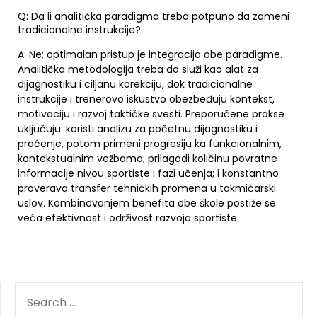
Q: Da li analitička paradigma treba potpuno da zameni
tradicionalne instrukcije?
A: Ne; optimalan pristup je integracija obe paradigme.
Analitička metodologija treba da služi kao alat za
dijagnostiku i ciljanu korekciju, dok tradicionalne
instrukcije i trenerovo iskustvo obezbeđuju kontekst,
motivaciju i razvoj taktičke svesti. Preporučene prakse
uključuju: koristi analizu za početnu dijagnostiku i
praćenje, potom primeni progresiju ka funkcionalnim,
kontekstualnim vežbama; prilagodi količinu povratne
informacije nivou sportiste i fazi učenja; i konstantno
proverava transfer tehničkih promena u takmičarski
uslov. Kombinovanjem benefita obe škole postiže se
veća efektivnost i održivost razvoja sportiste.
SEARCH
FOR: