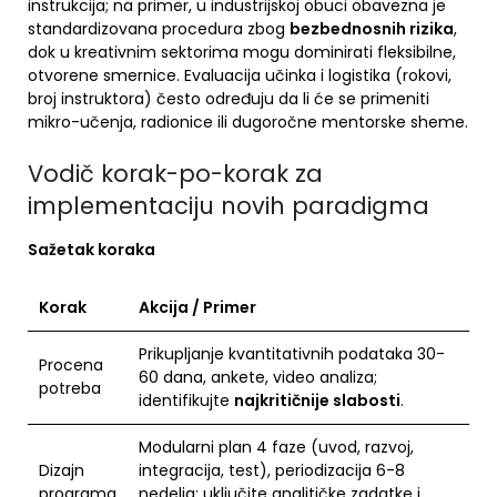
instrukcija; na primer, u industrijskoj obuci obavezna je
standardizovana procedura zbog
bezbednosnih rizika
,
dok u kreativnim sektorima mogu dominirati fleksibilne,
otvorene smernice. Evaluacija učinka i logistika (rokovi,
broj instruktora) često određuju da li će se primeniti
mikro-učenja, radionice ili dugoročne mentorske sheme.
Vodič korak-po-korak za
implementaciju novih paradigma
Sažetak koraka
Korak
Akcija / Primer
Prikupljanje kvantitativnih podataka 30-
Procena
60 dana, ankete, video analiza;
potreba
identifikujte
najkritičnije slabosti
.
Modularni plan 4 faze (uvod, razvoj,
Dizajn
integracija, test), periodizacija 6-8
programa
nedelja; uključite analitičke zadatke i