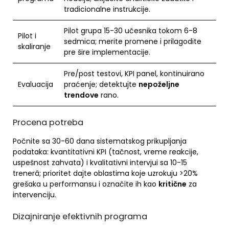
tradicionalne instrukcije.
Pilot grupa 15-30 učesnika tokom 6-8
Pilot i
sedmica; merite promene i prilagodite
skaliranje
pre šire implementacije.
Pre/post testovi, KPI panel, kontinuirano
Evaluacija
praćenje; detektujte
nepoželjne
trendove
rano.
Procena potreba
Počnite sa 30-60 dana sistematskog prikupljanja
podataka: kvantitativni KPI (tačnost, vreme reakcije,
uspešnost zahvata) i kvalitativni intervjui sa 10-15
trenerâ; prioritet dajte oblastima koje uzrokuju >20%
grešaka u performansu i označite ih kao
kritične
za
intervenciju.
Dizajniranje efektivnih programa