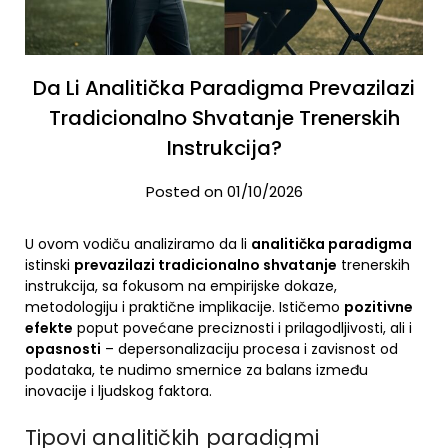
Da Li Analitička Paradigma Prevazilazi
Tradicionalno Shvatanje Trenerskih
Instrukcija?
Posted on 01/10/2026
U ovom vodiču analiziramo da li
analitička paradigma
istinski
prevazilazi tradicionalno shvatanje
trenerskih
instrukcija, sa fokusom na empirijske dokaze,
metodologiju i praktične implikacije. Ističemo
pozitivne
efekte
poput povećane preciznosti i prilagodljivosti, ali i
opasnosti
– depersonalizaciju procesa i zavisnost od
podataka, te nudimo smernice za balans između
inovacije i ljudskog faktora.
Tipovi analitičkih paradigmi