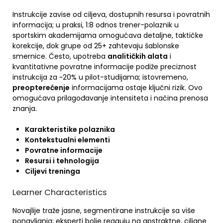
Instrukcije zavise od ciljeva, dostupnih resursa i povratnih
informacija; u praksi, 1:8 odnos trener-polaznik u
sportskim akademijama omogućava detaljne, taktičke
korekcije, dok grupe od 25+ zahtevaju šablonske
smernice. Često, upotreba
analitičkih alata
i
kvantitativne povratne informacije podiže preciznost
instrukcija za ~20% u pilot-studijama; istovremeno,
preopterećenje
informacijama ostaje ključni rizik. Ovo
omogućava prilagođavanje intensiteta i načina prenosa
znanja.
Karakteristike polaznika
Kontekstualni elementi
Povratne informacije
Resursi i tehnologija
Ciljevi treninga
Learner Characteristics
Novajlije traže jasne, segmentirane instrukcije sa više
ponavljanja; eksperti bolje reaguju na apstraktne, ciljane