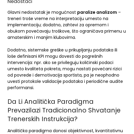
Nedostaci
Glavni nedostatak je mogućnost
paralize analizom
–
treneri troše vreme na interpretaciju umesto na
implementaciju; dodatno, zahtevi za opremom i
obukom povećavaju troškove, što ograničava primenu u
amaterskim i manjim klubovima.
Dodatno, sistemske greške u prikupljanju podataka ili
loše definisani KPI mogu dovesti do pogrešnih
intervencija: npr. ako se privileguju količinski podaci
umesto kvaliteta pokreta, mogu nastati povećani rizici
od povrede i demotivacija sportista, pa je neophodno
uvesti protokole validacije podataka i periodične audite
performansi.
Da Li Analitička Paradigma
Prevazilazi Tradicionalno Shvatanje
Trenerskih Instrukcija?
Analitička paradigma donosi objektivnost, kvantitativnu