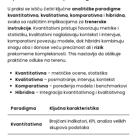
U praksi se ističu četiri ključne
analitičke paradigme
:
kvantitativna
,
kvalitativna
,
komparativna
i
hibridna
,
svaka sa različitim implikacijama za
trenerske
instrukcije
. Kvantitativni pristupi favorizuju metrike i
statistiku, kvalitativni naglašavaju kontekst i intervjue,
komparativni povezuju modele, dok hibridni kombinuju
snagu oba i donose veću preciznost ali i
rizik
prekomerne kompleksnosti. This nastavlja da oblikuje
praktične odluke na terenu.
Kvantitativna
– metričke ocene, statistika
Kvalitativna
– posmatranje, intervjui, kontekst
Komparativna
– poređenja modela i benchmarkovi
Hibridna
– integracija kvantitativnog i kvalitativnog
Paradigma
Ključna karakteristika
Brojčani indikatori, KPI, analiza velikih
Kvantitativna
skupova podataka