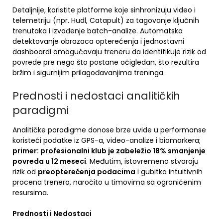
Detaljnije, koristite platforme koje sinhronizuju video i
telemetriju (npr. Hudl, Catapult) za tagovanje ključnih
trenutaka i izvođenje batch-analize. Automatsko
detektovanje obrazaca opterećenja i jednostavni
dashboardi omogućavaju treneru da identifikuje rizik od
povrede pre nego što postane očigledan, što rezultira
bržim i sigurnijim prilagođavanjima treninga.
Prednosti i nedostaci analitičkih
paradigmi
Analitičke paradigme donose brze uvide u performanse
koristeći podatke iz GPS-a, video-analize i biomarkera;
primer: profesionalni klub je zabeležio 18% smanjenje
povreda u 12 meseci
. Međutim, istovremeno stvaraju
rizik od
preopterećenja podacima
i gubitka intuitivnih
procena trenera, naročito u timovima sa ograničenim
resursima.
Prednosti i Nedostaci