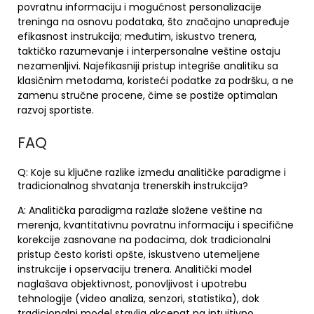
povratnu informaciju i mogućnost personalizacije
treninga na osnovu podataka, što značajno unapređuje
efikasnost instrukcija; međutim, iskustvo trenera,
taktičko razumevanje i interpersonalne veštine ostaju
nezamenljivi. Najefikasniji pristup integriše analitiku sa
klasičnim metodama, koristeći podatke za podršku, a ne
zamenu stručne procene, čime se postiže optimalan
razvoj sportiste.
FAQ
Q: Koje su ključne razlike između analitičke paradigme i
tradicionalnog shvatanja trenerskih instrukcija?
A: Analitička paradigma razlaže složene veštine na
merenja, kvantitativnu povratnu informaciju i specifične
korekcije zasnovane na podacima, dok tradicionalni
pristup često koristi opšte, iskustveno utemeljene
instrukcije i opservaciju trenera. Analitički model
naglašava objektivnost, ponovljivost i upotrebu
tehnologije (video analiza, senzori, statistika), dok
tradicionalni model stavlja akcenat na intuitivno