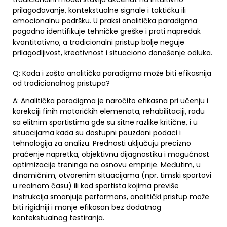
prilagođavanje, kontekstualne signale i taktičku ili
emocionalnu podršku. U praksi analitička paradigma
pogodno identifikuje tehničke greške i prati napredak
kvantitativno, a tradicionalni pristup bolje neguje
prilagodljivost, kreativnost i situaciono donošenje odluka.
Q: Kada i zašto analitička paradigma može biti efikasnija
od tradicionalnog pristupa?
A: Analitička paradigma je naročito efikasna pri učenju i
korekciji finih motoričkih elemenata, rehabilitaciji, radu
sa elitnim sportistima gde su sitne razlike kritične, i u
situacijama kada su dostupni pouzdani podaci i
tehnologija za analizu. Prednosti uključuju precizno
praćenje napretka, objektivnu dijagnostiku i mogućnost
optimizacije treninga na osnovu empirije. Međutim, u
dinamičnim, otvorenim situacijama (npr. timski sportovi
u realnom času) ili kod sportista kojima previše
instrukcija smanjuje performans, analitički pristup može
biti rigidniji i manje efikasan bez dodatnog
kontekstualnog testiranja.