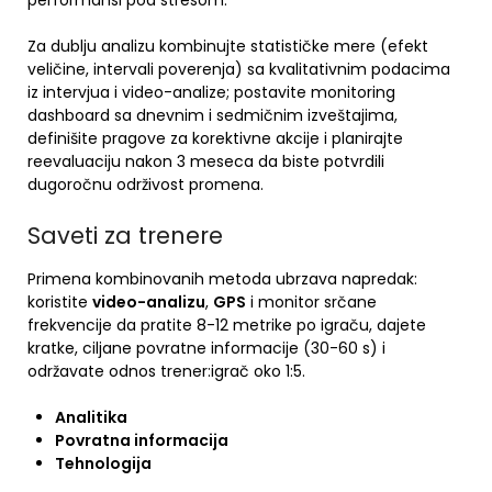
performansi pod stresom.
Za dublju analizu kombinujte statističke mere (efekt
veličine, intervali poverenja) sa kvalitativnim podacima
iz intervjua i video-analize; postavite monitoring
dashboard sa dnevnim i sedmičnim izveštajima,
definišite pragove za korektivne akcije i planirajte
reevaluaciju nakon 3 meseca da biste potvrdili
dugoročnu održivost promena.
Saveti za trenere
Primena kombinovanih metoda ubrzava napredak:
koristite
video-analizu
,
GPS
i monitor srčane
frekvencije da pratite 8-12 metrike po igraču, dajete
kratke, ciljane povratne informacije (30-60 s) i
održavate odnos trener:igrač oko 1:5.
Analitika
Povratna informacija
Tehnologija