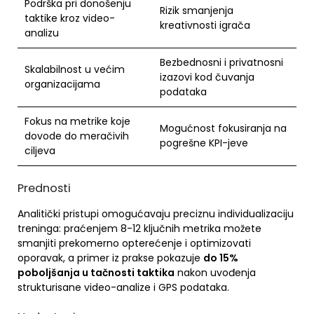
Podrška pri donošenju
Rizik smanjenja
taktike kroz video-
kreativnosti igrača
analizu
Bezbednosni i privatnosni
Skalabilnost u većim
izazovi kod čuvanja
organizacijama
podataka
Fokus na metrike koje
Mogućnost fokusiranja na
dovode do meračivih
pogrešne KPI-jeve
ciljeva
Prednosti
Analitički pristupi omogućavaju preciznu individualizaciju
treninga: praćenjem 8-12 ključnih metrika možete
smanjiti prekomerno opterećenje i optimizovati
oporavak, a primer iz prakse pokazuje
do 15%
poboljšanja u tačnosti taktika
nakon uvođenja
strukturisane video-analize i GPS podataka.