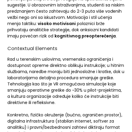
sugestije. U obrazovnim istraživanjima, studenti sa niskim
predznanjem često zahtevaju do 2-3 puta više vođenih
vežbi nego oni sa iskustvom. Motivacija i stil učenja
menja taktiku:
visoko motivisani
polaznici brže
prihvataju analitičke strategije, dok anksiozni kandidati
imaju povećan rizik od
kognitivnog preopterećenja
.
Contextual Elements
Rad u terenskim uslovima, vremenska ograničenja i
dostupnost opreme direktno oblikuju instrukcije; u hitnim
službama, naredbe moraju biti jednosložne i kratke, dok u
laboratorijama detaljna procedura smanjuje greške.
Tehnologija kao što je VR omogućava simulacije koje
smanjuju operativne greške do ~30% u pilot-projektima,
a kultura organizacije određuje koliko će instrukcije biti
direktivne ili refleksivne.
Konkretno, fizičko okruženje (bučno, ograničen prostor),
digitalna infrastruktura (stabilan internet, softver za
analitiku) i pravni/bezbednosni zahtevi diktiraju format