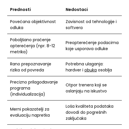
Prednosti
Nedostaci
Povećana objektivnost
Zavisnost od tehnologije i
odluka
softvera
Poboljšano praćenje
Preopterećenje podacima
opterećenja (npr. 8-12
koje usporava odluke
metrika)
Rano prepoznavanje
Potrebna ulaganja:
rizika od povreda
hardver i
obuka
osoblja
Precizno prilagođavanje
Otpor trenera koji se
programa
oslanjaju na iskustvo
(individualizacija)
Loša kvaliteta podataka
Merni pokazatelji za
dovodi do pogrešnih
evaluaciju napretka
zaključaka