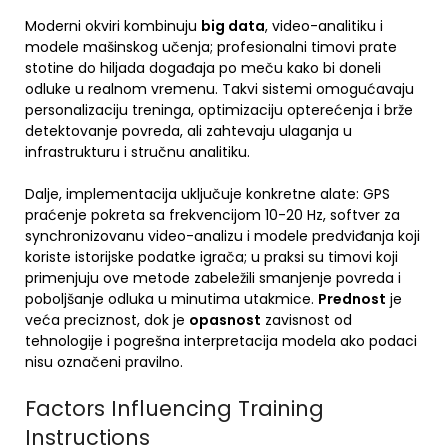
Moderni okviri kombinuju
big data
, video-analitiku i
modele mašinskog učenja; profesionalni timovi prate
stotine do hiljada događaja po meču kako bi doneli
odluke u realnom vremenu. Takvi sistemi omogućavaju
personalizaciju treninga, optimizaciju opterećenja i brže
detektovanje povreda, ali zahtevaju ulaganja u
infrastrukturu i stručnu analitiku.
Dalje, implementacija uključuje konkretne alate: GPS
praćenje pokreta sa frekvencijom 10-20 Hz, softver za
synchronizovanu video-analizu i modele predviđanja koji
koriste istorijske podatke igrača; u praksi su timovi koji
primenjuju ove metode zabeležili smanjenje povreda i
poboljšanje odluka u minutima utakmice.
Prednost
je
veća preciznost, dok je
opasnost
zavisnost od
tehnologije i pogrešna interpretacija modela ako podaci
nisu označeni pravilno.
Factors Influencing Training
Instructions