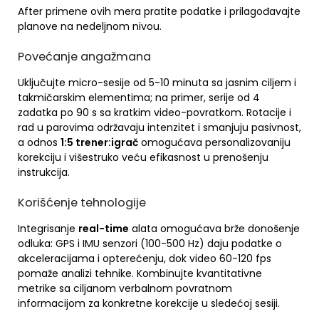
After primene ovih mera pratite podatke i prilagođavajte
planove na nedeljnom nivou.
Povećanje angažmana
Uključujte micro-sesije od 5-10 minuta sa jasnim ciljem i
takmičarskim elementima; na primer, serije od 4
zadatka po 90 s sa kratkim video-povratkom. Rotacije i
rad u parovima održavaju intenzitet i smanjuju pasivnost,
a odnos
1:5 trener:igrač
omogućava personalizovaniju
korekciju i višestruko veću efikasnost u prenošenju
instrukcija.
Korišćenje tehnologije
Integrisanje
real-time
alata omogućava brže donošenje
odluka: GPS i IMU senzori (100-500 Hz) daju podatke o
akceleracijama i opterećenju, dok video 60-120 fps
pomaže analizi tehnike. Kombinujte kvantitativne
metrike sa ciljanom verbalnom povratnom
informacijom za konkretne korekcije u sledećoj sesiji.