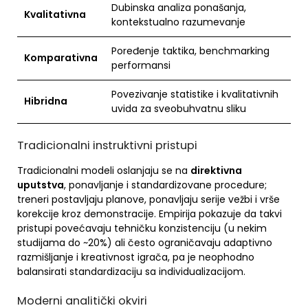
Dubinska analiza ponašanja,
Kvalitativna
kontekstualno razumevanje
Poređenje taktika, benchmarking
Komparativna
performansi
Povezivanje statistike i kvalitativnih
Hibridna
uvida za sveobuhvatnu sliku
Tradicionalni instruktivni pristupi
Tradicionalni modeli oslanjaju se na
direktivna
uputstva
, ponavljanje i standardizovane procedure;
treneri postavljaju planove, ponavljaju serije vežbi i vrše
korekcije kroz demonstracije. Empirija pokazuje da takvi
pristupi povećavaju tehničku konzistenciju (u nekim
studijama do ~20%) ali često ograničavaju adaptivno
razmišljanje i kreativnost igrača, pa je neophodno
balansirati standardizaciju sa individualizacijom.
Moderni analitički okviri