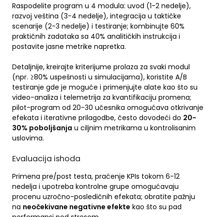
Raspodelite program u 4 modula: uvod (1-2 nedelje),
razvoj veština (3-4 nedelje), integracija u taktičke
scenarije (2-3 nedelje) i testiranje; kombinujte 60%
praktičnih zadataka sa 40% analitičkih instrukcija i
postavite jasne metrike napretka.
Detaljnije, kreirajte kriterijume prolaza za svaki modul
(npr. ≥80% uspešnosti u simulacijama), koristite A/B
testiranje gde je moguće i primenjujte alate kao što su
video-analiza i telemetrija za kvantifikaciju promena;
pilot-program od 20-30 učesnika omogućava otkrivanje
efekata i iterativne prilagodbe, često dovodeći do
20-
30% poboljšanja
u ciljnim metrikama u kontrolisanim
uslovima.
Evaluacija ishoda
Primena pre/post testa, praćenje KPIs tokom 6-12
nedelja i upotreba kontrolne grupe omogućavaju
procenu uzročno-posledičnih efekata; obratite pažnju
na
neočekivane negativne efekte
kao što su pad