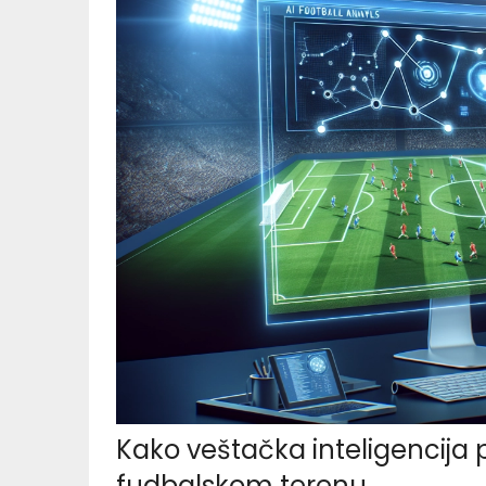
Kako veštačka inteligencija 
fudbalskom terenu