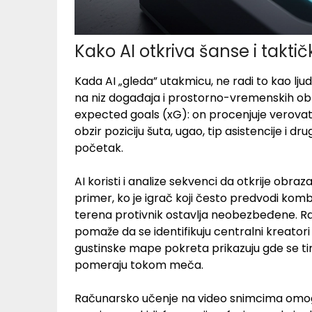
Kako AI otkriva šanse i tak
Kada AI „gleda” utakmicu, ne radi to kao lju
na niz događaja i prostorno-vremenskih ob
expected goals (xG): on procenjuje verovatn
obzir poziciju šuta, ugao, tip asistencije i 
početak.
AI koristi i analize sekvenci da otkrije obr
primer, ko je igrač koji često predvodi komb
terena protivnik ostavlja neobezbeđene. R
pomaže da se identifikuju centralni kreatori
gustinske mape pokreta prikazuju gde se tim 
pomeraju tokom meča.
Računarsko učenje na video snimcima omog