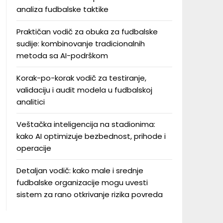
analiza fudbalske taktike
Praktičan vodič za obuka za fudbalske
sudije: kombinovanje tradicionalnih
metoda sa AI-podrškom
Korak-po-korak vodič za testiranje,
validaciju i audit modela u fudbalskoj
analitici
Veštačka inteligencija na stadionima:
kako AI optimizuje bezbednost, prihode i
operacije
Detaljan vodič: kako male i srednje
fudbalske organizacije mogu uvesti
sistem za rano otkrivanje rizika povreda