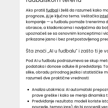
Ako pratiš
fudbal
i želiš da razumeš kako mo
prognoze,
AI
je ključna tema. Veštačka
inte
kompanije — u fudbalu pomaže trenerima da 
obrasce, a kladionicama i navijačima da bol
upoznaćeš se sa osnovnim konceptima i vide
prikazane jasno i bez pretpostavljenog pre
Šta znači „AI u fudbalu” i zašto ti je 
Pod AI u fudbalu podrazumeva se skup met
podataka i donose odluke ili predviđanja. T
slike, obradu prirodnog jezika i statističke 
razumeš dve praktične vrednosti:
Analiza utakmica: AI automatski prepozn
prave greške i kako se menja dinamika
Predviđanje rezultata: modeli koriste ist
povrede, tempo igre) da bi procenili ve