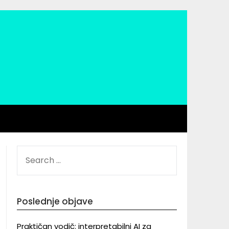
SEARCH
FOR:
Poslednje objave
Praktičan vodič: interpretabilni AI za