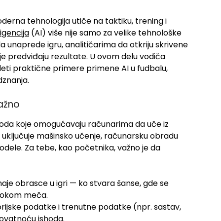
derna tehnologija utiče na taktiku, trening i
ligencija
(AI) više nije samo za velike tehnološke
unaprede igru, analitičarima da otkriju skrivene
je predviđaju rezultate. U ovom delu vodiča
ti praktične primere primene AI u fudbalu,
dznanja.
važno
oda koje omogućavaju računarima da uče iz
o uključuje mašinsko učenje, računarsku obradu
modele. Za tebe, kao početnika, važno je da
aje obrasce u igri — ko stvara šanse, gde se
 tokom meča.
orijske podatke i trenutne podatke (npr. sastav,
rovatnoću ishoda.