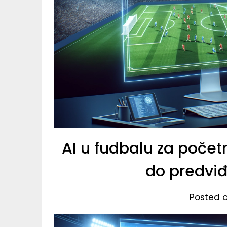
AI u fudbalu za počet
do predviđ
Posted 