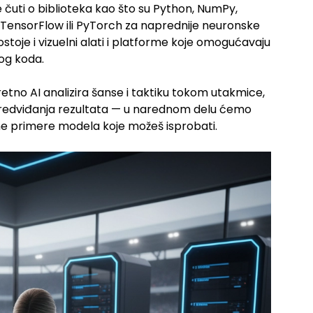
 čuti o biblioteka kao što su Python, NumPy,
 TensorFlow ili PyTorch za naprednije neuronske
toje i vizuelni alati i platforme koje omogućavaju
og koda.
tno AI analizira šanse i taktiku tokom utakmice,
 predviđanja rezultata — u narednom delu ćemo
vne primere modela koje možeš isprobati.