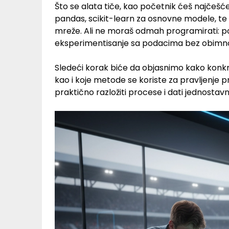
Što se alata tiče, kao početnik ćeš najčešće
pandas, scikit-learn za osnovne modele, te
mreže. Ali ne moraš odmah programirati: pos
eksperimentisanje sa podacima bez obimn
Sledeći korak biće da objasnimo kako konkre
kao i koje metode se koriste za pravljenje
praktično razložiti procese i dati jednosta