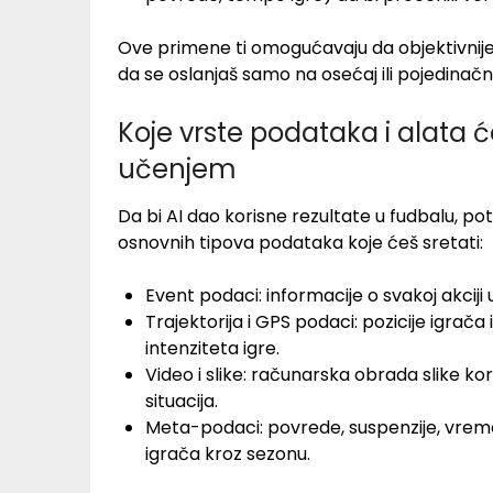
Ove primene ti omogućavaju da objektivnij
da se oslanjaš samo na osećaj ili pojedinač
Koje vrste podataka i alata ć
učenjem
Da bi AI dao korisne rezultate u fudbalu, po
osnovnih tipova podataka koje ćeš sretati:
Event podaci: informacije o svakoj akciji u
Trajektorija i GPS podaci: pozicije igrača 
intenziteta igre.
Video i slike: računarska obrada slike k
situacija.
Meta-podaci: povrede, suspenzije, vremen
igrača kroz sezonu.