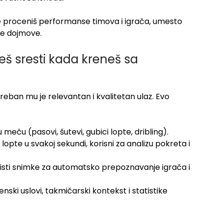
e proceniš performanse timova i igrača, umesto
ne dojmove.
eš sresti kada kreneš sa
treban mu je relevantan i kvalitetan ulaz. Evo
 meču (pasovi, šutevi, gubici lopte, dribling).
i lopte u svakoj sekundi, korisni za analizu pokreta i
oristi snimke za automatsko prepoznavanje igrača i
ski uslovi, takmičarski kontekst i statistike