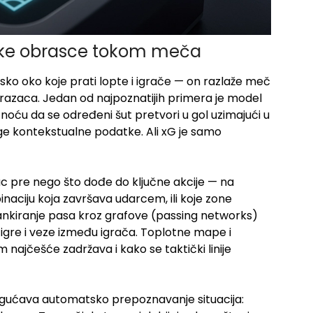
tičke obrasce tokom meča
dsko oko koje prati lopte i igrače — on razlaže meč
razaca. Jedan od najpoznatijih primera je model
oću da se određeni šut pretvori u gol uzimajući u
druge kontekstualne podatke. Ali xG je samo
azac pre nego što dođe do ključne akcije — na
inaciju koja završava udarcem, ili koje zone
ankiranje pasa kroz grafove (passing networks)
 igre i veze između igrača. Toplotne mape i
najčešće zadržava i kako se taktički linije
ućava automatsko prepoznavanje situacija: